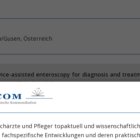
en/Gusen, Österreich
ce-assisted enteroscopy for diagnosis and treat
SGE) Clinical Guideline.
R, Keuchel M, May A, Mulder CJ, et a
i Battista University Teaching Hospital, Turin, Italy
chärzte und Pfleger topaktuell und wissenschaftlich
, fachspezifische Entwicklungen und deren praktis