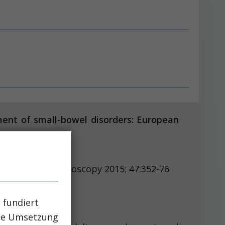
ment of small-bowel disorders: European
l. Endoscopy 2015; 47:352-76
.
 fundiert
che Umsetzung