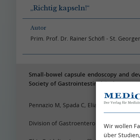
„Richtig kapseln!“
Autor
Prim. Prof. Dr. Rainer Schöfl - St. Georg
Small-bowel capsule endoscopy and devi
Society of Gastrointestinal Endoscopy (E
Pennazio M, Spada C, Eliakim 
Division of Gastroenterology, San Giovann
Wir wollen Fa
über Studien