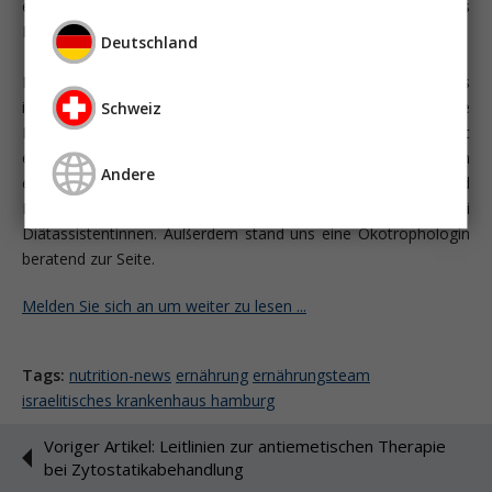
eher zu einer weiteren Verschlechterung des
Ernährungszustandes führen würde.
Deutschland
Diese Informationen gaben den Anstoß zur Gründung eines
interdisziplinären Ernährungsteams. Das Ziel war, alle
Schweiz
Patienten des IKs frühzeitig und adäquat
ernährungsmedizinisch behandeln zu können. Mit dabei waren
Andere
ein Facharzt für Innere Medizin, Gastroenterologie und
Ernährungsmedizin, eine Krankenschwester und zwei
Diätassistentinnen. Außerdem stand uns eine Ökotrophologin
beratend zur Seite.
Melden Sie sich an um weiter zu lesen ...
Tags:
nutrition-news
ernährung
ernährungsteam
israelitisches krankenhaus hamburg
Voriger Artikel: Leitlinien zur antiemetischen Therapie
bei Zytostatikabehandlung