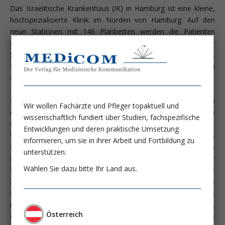
Das Israelitische Krankenhaus (IK) in Hamburg ist eine kleine,
hochspezialisierte Klinik im Norden von Hamburg. Auf den
neun Stationen mit 146 Planbetten werden die Patienten
sowohl internistisch als auch chirurgisch betreut. Der
Schwerpunkt des IKs liegt auf der Gastroenterologie,
Endokrinologie und auf der Behandlung von onkologischen
Erkrankungen.
Das bedeutet, dass die Ernährung der stationären Patienten
Wir wollen Fachärzte und Pfleger topaktuell und
ebenso wie individuelle Ernährungsberatungen in unserem
wissenschaftlich fundiert über Studien, fachspezifische
Haus von vorneherein eine besonders wichtige Rolle spielten.
Entwicklungen und deren praktische Umsetzung
Viele Jahre lang beschränkte sich jedoch das Wirken des
informieren, um sie in ihrer Arbeit und Fortbildung zu
Ernährungsteams auf Ernährungsberatungen. Dies änderte
unterstützen.
sich, als einige engagierte Mitarbeiter 2006 von einer
Wählen Sie dazu bitte Ihr Land aus.
Fortbildung wiederkamen. Sie berichteten von bestürzende
Zahlen: So sollte jeder vierte unserer stationären Patienten als
Risikopatient für Mangelernährung gelten, oder bereits
mangelernährt sein. Klinische Studien legten außerdem nahe,
Österreich
dass ein Krankenhausaufenthalt für diese Patientengruppe