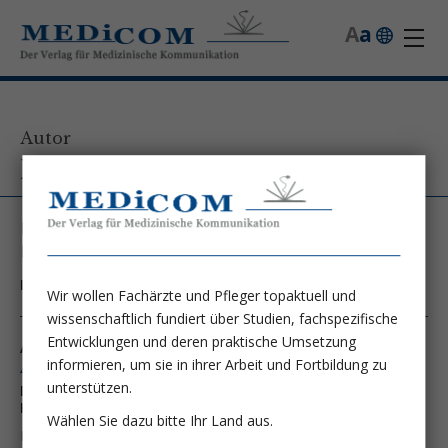
A
a
Autor
Nina von Blücher
Israelitisches Krankenhaus Hamburg,
Ernährungsteam
Kontakt unter:
N.bluecher@ik-h.de
Wir wollen Fachärzte und Pfleger topaktuell und
wissenschaftlich fundiert über Studien, fachspezifische
Entwicklungen und deren praktische Umsetzung
Autor von folgenden Artikeln:
informieren, um sie in ihrer Arbeit und Fortbildung zu
Ausgabe 2/14
unterstützen.
Der Aufbau unseres Ernährungsteams im Israelitischen
Krankenhaus Hamburg
Wählen Sie dazu bitte Ihr Land aus.
Nina von Blücher