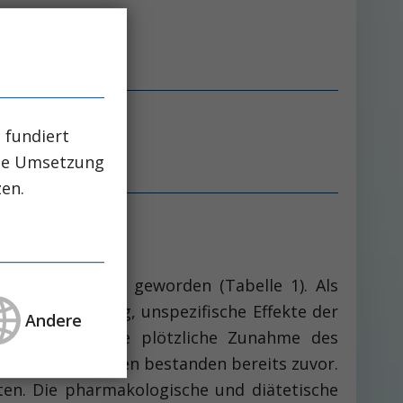
 fundiert
che Umsetzung
zen.
ssenerkrankung geworden (Tabelle 1). Als
icher Ernährung, unspezifische Effekte der
Andere
 Faktoren für die plötzliche Zunahme des
Lebensstilfaktoren bestanden bereits zuvor.
ten. Die pharmakologische und diätetische