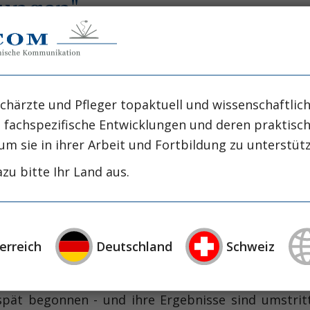
ungen":
chärzte und Pfleger topaktuell und wissenschaftlich
rankenhaus Hietzing
, fachspezifische Entwicklungen und deren praktis
um sie in ihrer Arbeit und Fortbildung zu unterstüt
zu bitte Ihr Land aus.
um?
 20. Jahrhunderts in den Industriestaaten zur Ma
il mit Bewegungsmangel, fett- und kohlenhydratre
erreich
Deutschland
Schweiz
, sowie genetische Faktoren diskutiert. Externe
en USA allerdings offensichtlich, denn viele dieser 
spät begonnen - und ihre Ergebnisse sind umstrit