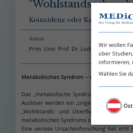
"Wohlstandserkrank
Koinzidenz oder Kausalität?
Autor
Wir wollen Fa
Prim. Univ. Prof. Dr. Ludwig Kramer - K
über Studien
informieren, 
Wählen Sie da
Metabolisches Syndrom – woher und war
Das „metabolische Syndrom“ ist Ende des
Auslöser werden ein „ungesunder“ Lebensst
Öst
„Wohlstands- und Überflussgesellschaft“
metabolischen Syndroms sind vor allem in d
Eine seriöse Ursachenforschung hat erst 