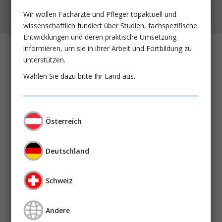
Kostenfrei auch als App
Wir wollen Fachärzte und Pfleger topaktuell und
wissenschaftlich fundiert über Studien, fachspezifische
Entwicklungen und deren praktische Umsetzung
informieren, um sie in ihrer Arbeit und Fortbildung zu
unterstützen.
Die PISCES-Studie: Ein dicker Fang
Wählen Sie dazu bitte Ihr Land aus.
PD Dr. Daniel Cejka
Dr. Janosch Niknam
Dr. med. Oliver Helk
Dr. Thomas Weichhart
Österreich
Prof. Dr. Marcus Säemann
Prof. Dr. Joachim Beige
Prof. Dr. Manfred Hecking, MD, PhD
Deutschland
Nierenersatztherapie bei AKI: Ist weniger
Schweiz
manchmal mehr?
Prof. Dr. Stefan John
Andere