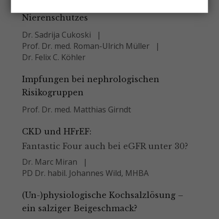
Mechanismen des diätetisch induzierten
Nierenschutzes
Dr. Sadrija Cukoski
Prof. Dr. med. Roman-Ulrich Müller
Dr. Felix C. Köhler
Impfungen bei nephrologischen
Risikogruppen
Prof. Dr. med. Matthias Girndt
CKD und HFrEF:
Fantastic Four auch bei eGFR unter 30?
Dr. Marc Miran
PD Dr. habil. Johannes Wild, MHBA
(Un-)physiologische Kochsalzlösung –
ein salziger Beigeschmack?