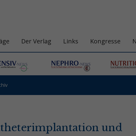
räge
Der Verlag
Links
Kongresse
hiv
atheterimplantation und