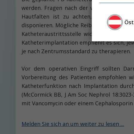
werden. Fragen nach der wenigsten mechani
Hautfalten ist zu achten, da PD-Kathete
Öst
disponieren. Mögliche Reibungsflächen der 
Katheteraustrittsstelle wichtig zu wiss
Katheterimplantation empfiehlt es sich, je
je nach Zentrumsstandard zu therapieren.
Vor dem operativen Eingriff sollten D
Vorbereitung des Patienten empfohlen wi
Katheterfunktion nach Implantation durc
(McCormick BB, J Am Soc Nephrol 18:3023-3
mit Vancomycin oder einem Cephalosporin d
Melden Sie sich an um weiter zu lesen ...