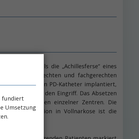
terüberleben als die „Achillesferse“ eines
von der zeitgerechten und fachgerechten
hrologen, der den PD-Katheter implantiert,
 Patienten für den Eingriff. Das Absetzen
 fundiert
 den Erfahrungen einzelner Zentren. Die
che Umsetzung
atheterimplantation in Vollnarkose ist die
zen.
 Narben?) am sitzenden Patienten markiert