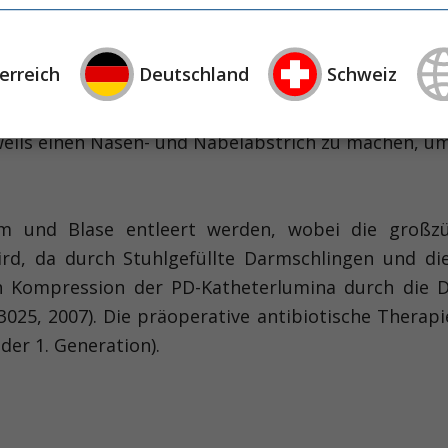
schen Belastung sollten gestellt werden (z. B. au
raustrittsstellen, die in Hautfalten zu liegen k
erreich
Deutschland
Schweiz
PD-Katheteraustrittsstelle sollten vermieden werden
en, ob Hosenbund oder Strumpfhose über oder un
weils einen Nasen- und Nabelabstrich zu machen, um 
arm und Blase entleert werden, wobei die großz
rd, da durch Stuhlgefüllte Darmschlingen und die
h Kompression der PD-Katheterlumina durch die 
025, 2007). Die präoperative antibiotische Therapie
er 1. Generation).