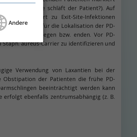
f welcher Seite schläft der Patient?). Auf
ommen, vermehrt zu Exit-Site-Infektionen
Andere
. Daher ist es für die Lokalisation der PD-
ter dem Nabel liegen bzw. enden. Vor PD-
Staph. aureus-Carrier zu identifizieren und
ügige Verwendung von Laxantien bei der
 Obstipation der Patienten die frühe PD-
Darmschlingen beeinträchtigt werden kann
 erfolgt ebenfalls zentrumsabhängig (z. B.