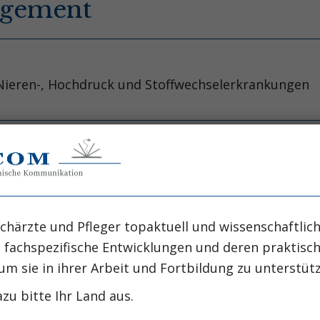
agement
r Nieren-, Hochdruck und Stoffwechselerkrankungen
ls die „Lebensleine“ des PD-Patienten, das PD-Kathe
 eines PD-Programms ist jedoch auch abhängig 
fahrung des Chirurgen oder interventionellen Nep
ig ist zunächst die präoperative Vorbereitung des
chärzte und Pfleger topaktuell und wissenschaftlich
rd widersprüchlich gesehen, entspricht jedoch
, fachspezifische Entwicklungen und deren praktis
dabei zu berücksichtigen. Bei chirurgischer PD-K
um sie in ihrer Arbeit und Fortbildung zu unterstüt
zu bitte Ihr Land aus.
sollte nach Begutachtung der Bauchwand (Hernien?