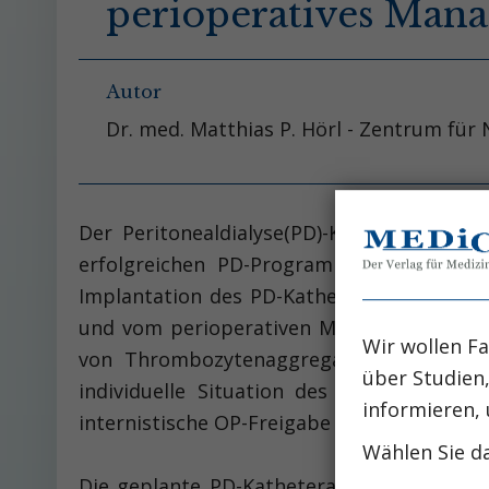
perioperatives Man
Autor
Dr. med. Matthias P. Hörl - Zentrum fü
Der Peritonealdialyse(PD)-Katheter gilt a
erfolgreichen PD-Programms. Der Erfolg
Implantation des PD-Katheters, von der Er
und vom perioperativen Management. Wicht
Wir wollen Fa
von Thrombozytenaggregationshemmern wi
über Studien
individuelle Situation des Patienten ist 
informieren, 
internistische OP-Freigabe erforderlich.
Wählen Sie da
Die geplante PD-Katheteraustrittsstelle 