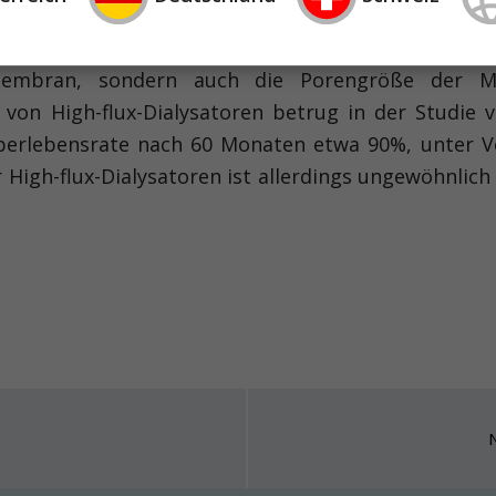
 zurück.
 Membran, sondern auch die Porengröße der M
von High-flux-Dialysatoren betrug in der Studi
 Überlebensrate nach 60 Monaten etwa 90%, unter 
 High-flux-Dialysatoren ist allerdings ungewöhnlich
N