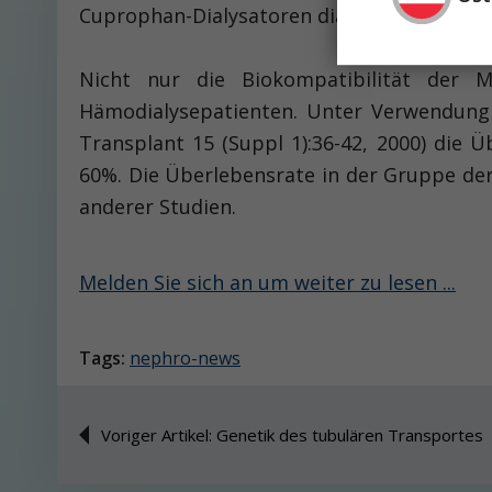
Cuprophan-Dialysatoren dialysiert wurden,
Nicht nur die Biokompatibilität der
Hämodialysepatienten. Unter Verwendung 
Transplant 15 (Suppl 1):36-42, 2000) die
60%. Die Überlebensrate in der Gruppe der
anderer Studien.
Melden Sie sich an um weiter zu lesen ...
Tags:
nephro-news
Voriger Artikel: Genetik des tubulären Transportes