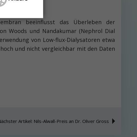
embran beeinflusst das Überleben der
e von Woods und Nandakumar (Nephrol Dial
Verwendung von Low-flux-Dialysatoren etwa
 hoch und nicht vergleichbar mit den Daten
ächster Artikel: Nils-Alwall-Preis an Dr. Oliver Gross