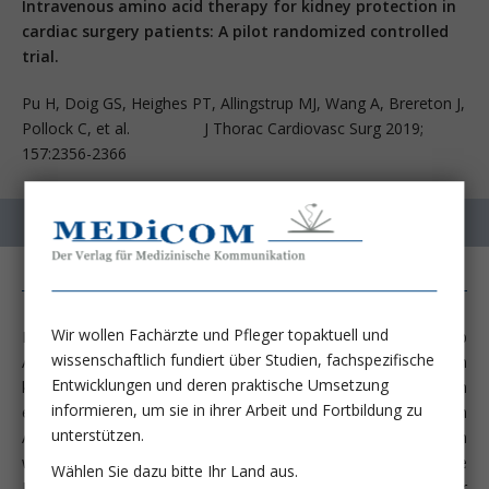
Intravenous amino acid therapy for kidney protection in
cardiac surgery patients: A pilot randomized controlled
trial.
Pu H, Doig GS, Heighes PT, Allingstrup MJ, Wang A, Brereton J,
Pollock C, et al. J Thorac Cardiovasc Surg 2019;
157:2356-2366
Wir wollen Fachärzte und Pfleger topaktuell und
Diese zunächst möglicherweise überraschende Frage, ob
wissenschaftlich fundiert über Studien, fachspezifische
Aminosäuren einen protektiven Effekt auf die Niere entfalten
Entwicklungen und deren praktische Umsetzung
könnten, beruht auf der Tatsache, dass die Nierenfunktion
informieren, um sie in ihrer Arbeit und Fortbildung zu
eines Menschen eben nicht konstant ist, sondern sich je nach
unterstützen.
Anfall osmotisch aktiver Substanzen, die ausgeschieden
werden müssen, ändert. Quantitativ am wichtigsten für diese
Wählen Sie dazu bitte Ihr Land aus.
Funktionsänderung ist Harnstoff. Bei Fasten oder bei einer