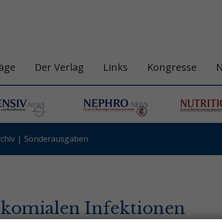
räge
Der Verlag
Links
Kongresse
chiv
Sonderausgaben
okomialen Infektionen