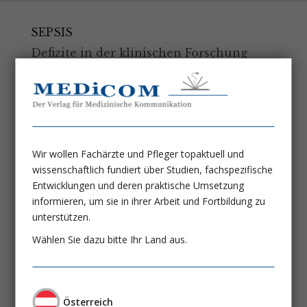
SEPSIS
Defizite in der klinischen Forschung
Prof. Dr. med. Frank Martin Brunkhorst
Sepsis-Management in der
Notaufnahme
Alter Wein in neuen Schläuchen?
Wir wollen Fachärzte und Pfleger topaktuell und
Prof. Dr. med. Michael Christ
wissenschaftlich fundiert über Studien, fachspezifische
Dr. Jürgen Heppner
Entwicklungen und deren praktische Umsetzung
informieren, um sie in ihrer Arbeit und Fortbildung zu
Sepsis bei Kindern
unterstützen.
Dr. med. Michael Sasse
Wählen Sie dazu bitte Ihr Land aus.
Sepsis
Defizite in der Nachsorge
Österreich