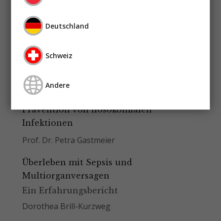
Prof. Dr. med. Farsin Hamzei
Sepsis auf der „Normalstation“
Deutschland
PD Dr. med. Stefan Hagel
Prof. Dr. med. Frank Martin Brunkhorst
Schweiz
Dr. med. Katrin Ludewig
Dipl.-Wirt.-Inf. Steffen Heublein
Andere
Prof. Dr. Michael Hartmann
Prävention von nosokomialen
Infektionen
Prof. Dr. Petra Gastmeier
Überleben mit Sepsis und
Multiorganversagen
Ein Erfahrungsbericht
Dorothea Brill-Kurzweg