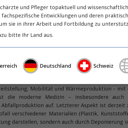
chärzte und Pfleger topaktuell und wissenschaftlich
, fachspezifische Entwicklungen und deren praktis
um sie in ihrer Arbeit und Fortbildung zu unterstüt
zu bitte Ihr Land aus.
nehmendes Problem
erreich
Deutschland
Schweiz
r allem Kohlendioxid und Methan) zur Eindämmu
phen) beschäftigen derzeit Politik, Wirtschaft un
eitstellung, Mobilität und Wärmeproduktion – mit 
st die moderne Medizin – insbesondere auch d
Abfallproduktion auf. Letzterer Aspekt ist derze
 verschiedener Materialien (Plastik, Kunststoffe, 
ung darstellen, sondern auch durch Deponierung o