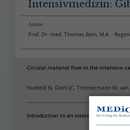
Intensivmedizin: Gi
Autor
Prof. Dr. med. Thomas Bein, M.A. - Rege
Circular material flow in the intensive 
Hunfeld N, Diehl JC, Timmermann M, van E
Introduction to an intensive care recycl