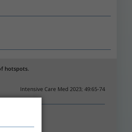
 of hotspots.
Intensive Care Med 2023; 49:65-74