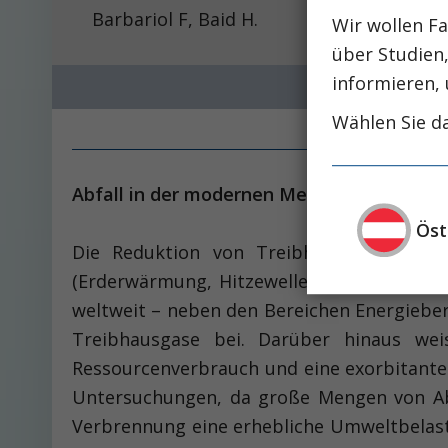
Barbariol F, Baid H.
Wir wollen Fa
über Studien
informieren, 
Wählen Sie da
Abfall in der modernen Medizin – ein zu
Öst
Die Reduktion von Treibhausgasen (vo
(Erderwärmung, Hitzewellen, Naturkatastro
weltweit – neben den Bereichen Energieber
Treibhausgase bei. Darüber hinaus wei
Ressourcenverbrauch und eine exorbitante 
Untersuchungen, da große Mengen von Abfall
Verbrennung eine erhebliche Umweltbelast