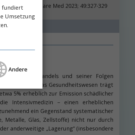
Intensive Care Med 2023; 49:327-329
 fundiert
che Umsetzung
zen.
Andere
ng des Klimawandels und seiner Folgen
d Gesellschaft. Das Gesundheitswesen trägt
etwa 5% erheblich zur Emission schädlicher
ie Intensivmedizin – einen erheblichen
it zunehmend ein Gegenstand systematischer
­Metalle, Glas, Zellstoffe) nicht nur durch
der anderweitige „Lagerung“ (insbesondere