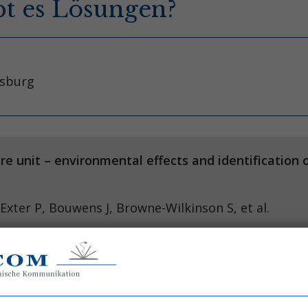
bt es Lösungen?
nsburg
care unit – environmental effects and identification
xter P, Bouwens J, Browne-Wilkinson S, et al.
ing program.