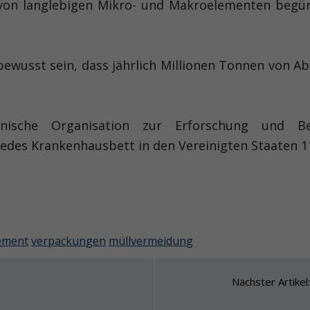
g von langlebigen Mikro- und Makroelementen begü
 bewusst sein, dass jährlich Millionen Tonnen von 
anische Organisation zur Erforschung und Be
edes Krankenhausbett in den Vereinigten Staaten 11
ement
verpackungen
müllvermeidung
Nächster Artike