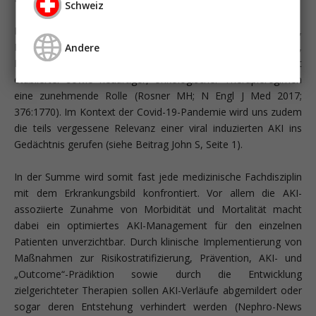
Schweiz
Neben klassischen Auslösern ([kardio-]chirurgische Eingriffe,
Kreislaufschock, Sepsis, nephrotoxische Medikamente,
Andere
Harntransportstörungen etc.) spielt die Nephrotoxizität
etablierter sowie neuartiger, onkologischer Therapieregimen
eine zunehmende Rolle (Rosner MH; N Engl J Med 2017;
376:1770). Im Kontext der Covid-19-Pandemie wird uns zudem
die teils vergessene Relevanz einer viral induzierten AKI ins
Gedächtnis gerufen (siehe Beitrag John S, Seite 1).
In der Summe wird somit fast jede medizinische Fachdisziplin
mit dem Erkrankungsbild konfrontiert. Vor allem die AKI-
assoziierte Zunahme von Morbidität und Mortalität macht
dabei ein optimiertes AKI-Management für den einzelnen
Patienten unverzichtbar. Durch klinische Implementierung von
Maßnahmen zur Risikostratifizierung, Prävention, AKI- und
„Outcome“-Prädiktion sowie durch die Entwicklung
zielgerichteter Therapien sollen AKI-Verläufe abgemildert oder
sogar deren Entstehung verhindert werden (Nephro-News