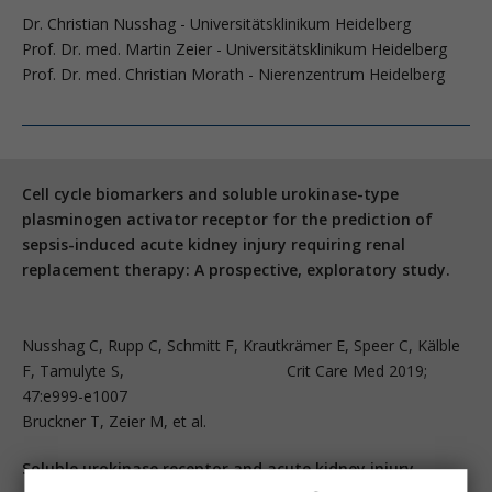
Dr. Christian Nusshag - Universitätsklinikum Heidelberg
Prof. Dr. med. Martin Zeier - Universitätsklinikum Heidelberg
Prof. Dr. med. Christian Morath - Nierenzentrum Heidelberg
Cell cycle biomarkers and soluble urokinase-type
plasminogen activator receptor for the prediction of
sepsis-induced acute kidney injury requiring renal
replacement therapy: A prospective, exploratory study.
Nusshag C, Rupp C, Schmitt F, Krautkrämer E, Speer C, Kälble
F, Tamulyte S, Crit Care Med 2019;
47:e999-e1007
Bruckner T, Zeier M, et al.
Soluble urokinase receptor and acute kidney injury.