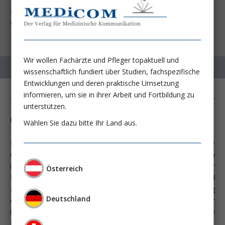
Hayek SS, Leaf DE, Samman Tahhan A, Raad M, Sharma S,
Waikar SS, Sever S, Camacho A, et al. N Engl J Med 2020;
382:416-426
Wir wollen Fachärzte und Pfleger topaktuell und
wissenschaftlich fundiert über Studien, fachspezifische
Entwicklungen und deren praktische Umsetzung
informieren, um sie in ihrer Arbeit und Fortbildung zu
unterstützen.
Biomarker und akute Nierenschädigung
Wählen Sie dazu bitte Ihr Land aus.
Die akute Nierenschädigung („acute kidney injury“, AKI) ist eine
der häufigsten Komplikationen bei stationären und vor allem
intensivpflichtigen Patienten. Sie ist als eigenständiger
Österreich
Risikofaktor mit schwerwiegenden Kurz- und
Langzeitkomplikationen, wie erhöhte Mortalität, Entwicklung
Deutschland
einer chronischen („chronic kidney disease“, CKD) oder
terminalen Niereninsuffizienz, assoziiert (Kellum JA; Nat Rev
Nephrol 2018; 307:2265).