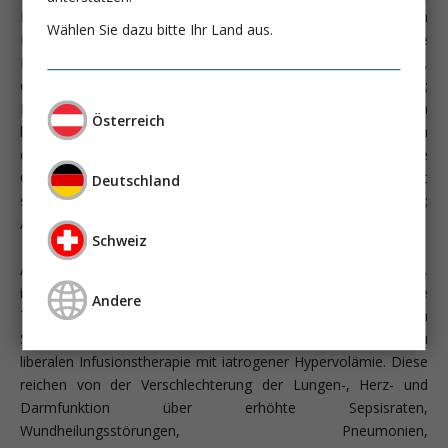
Intensive Care Med 2008; 34:17) und der weit verbreiteten
Wählen Sie dazu bitte Ihr Land aus.
Praxis ist nicht die optimale Füllung des Herzens, sondern die
Füllung des Gefäßsystems, allen voran der Mikrozirkulation,
das Hauptziel der Volumentherapie (Ospina-Tascon G;
Intensive Care Med 2010; 36:949). Zahlreiche Untersuchungen
Österreich
konnten aufzeigen, dass der frühe und konsequente Ausgleich
einer Hypovolämie bei kritisch kranken Patienten die
Organfunktionen verbessern sowie Morbidität und Mortalität
Deutschland
senken kann (Rivers E; N Engl J Med 2001; 345:1368; Jansen TC;
Am J Respir Crit Care Med 2010; 183:752).
Schweiz
Auch wenn Flüssigkeiten, insbesondere kristalloide Lösungen,
in den letzten Jahrzehnten oft als sichere, nahezu unschuldige
Andere
Therapeutika betrachtet wurden, häufen sich
Studienergebnisse über die negativen Auswirkungen einer zu
liberalen Infusionstherapie mit iatrogener Hypervolämie. Diese
reichen von der Verschlechterung der Lungen-, Herz- und
Darmfunktion über erhöhte Sepsisraten,
Wundheilungsstörungen, Pneumonien,