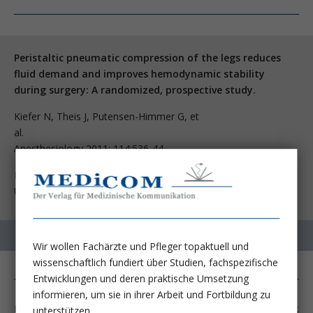
Peristaltic pneumatic compression of the legs reduces
fluid demand and improves hemodynamic stability
during surgery: A randomized, prospective study.
Kiefer N, Theis J, Putensen-Himmer G, et
al.
Anesthesiology 2011; 114:536-44
Department of Anesthesiology and Intensive Care Medicine,
University of Bonn, Germany.
Wir wollen Fachärzte und Pfleger topaktuell und
wissenschaftlich fundiert über Studien, fachspezifische
Entwicklungen und deren praktische Umsetzung
informieren, um sie in ihrer Arbeit und Fortbildung zu
Im Gegensatz zu aktuellen Empfehlungen (Dellinger RP;
unterstützen.