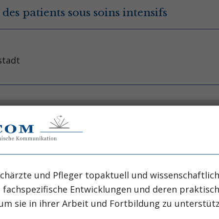
 des patients sous soins intensifs
stadt
 intensive care unit patients.
sit JF, Soufir L, et al. Crit 
chärzte und Pfleger topaktuell und wissenschaftlich
al Network, Paris, France.
, fachspezifische Entwicklungen und deren praktis
um sie in ihrer Arbeit und Fortbildung zu unterstüt