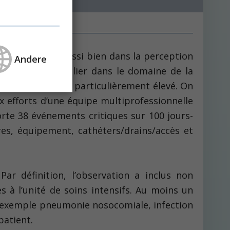
en importance aussi bien dans la perception
Andere
un angle particulier dans le domaine de la
atients à risque particulièrement élevé. On
 efforts d’une équipe multiprofessionnelle
rte 38 événements critiques sur 100 jours-
es, équipement, cathéters/drains/accès et
r définition, l’observation a inclus non
 à l’unité de soins intensifs. Au moins un
 exemple pneumonie nosocomiale, infection
patient.