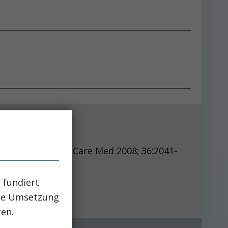
Care Med 2008; 36:2041-
 fundiert
che Umsetzung
zen.