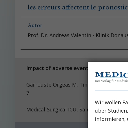
les erreurs affectent le pronostic
Autor
Prof. Dr. Andreas Valentin - Klinik Donau
Impact of adverse events on outcomes in
Garrouste Orgeas M, Tim
7
Wir wollen Fa
Medical-Surgical ICU, Saint Joseph Hospit
über Studien
informieren, 