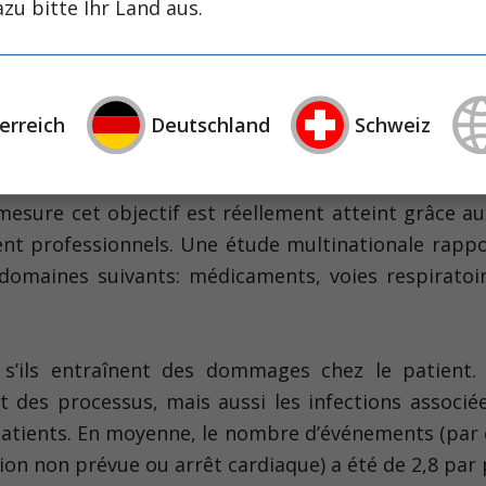
zu bitte Ihr Land aus.
 la sécurité des patients a de plus en plus gagné 
erreich
Deutschland
Schweiz
e. L’unité des soins intensifs est considérée sous 
 est consacrée tout spécialement au traitement des p
sure cet objectif est réellement atteint grâce aux
ent profes­sionnels. Une étude multinationale rappo
domaines suivants: médicaments, voies respiratoir
ils entraînent des dommages chez le patient. Pa
es processus, mais aussi les infections associées
patients. En moyenne, le nombre d’événements (par
ion non prévue ou arrêt cardiaque) a été de 2,8 par 