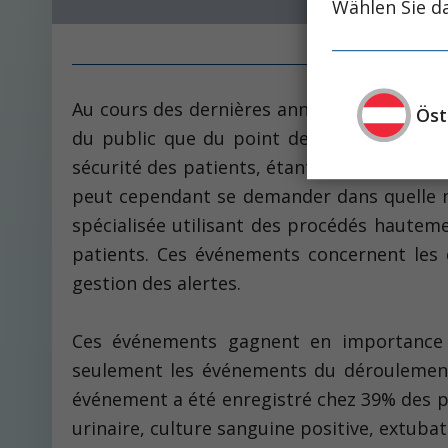
Wählen Sie da
Au cours des dernières années, le thème de
Öst
du public que du point de vue scientifiqu
sécurité des patients, étant donné qu’elle
peut cependant se demander dans quelle me
spécialisée utilisant des procédés hautem
patients. Ces événements concernent les 
gestion des alertes.
Ces événements gagnent en importance s’
seulement les événements du déroulement d
événement a été enregistré chez 39% des 
urinaire, culture sanguine positive, extubat