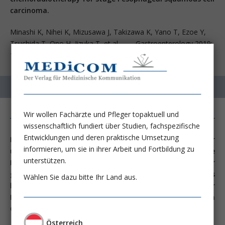
carcinoma.
Minashi K, Nihei K, Mizusawa J, Takizawa K, Yano T, Ezoe Y,
Tsuchida T, Ono H, Iizuka T, et al. Gastroenterology 2019;
157:382-390
Wir wollen Fachärzte und Pfleger topaktuell und
wissenschaftlich fundiert über Studien, fachspezifische
Entwicklungen und deren praktische Umsetzung
In einer multizentrischen, prospektiven, aber
informieren, um sie in ihrer Arbeit und Fortbildung zu
unkontrollierten Studie stellen uns japanische
unterstützen.
KollegInnen ein neues Konzept zur Behandlung früher
gastrointestinaler Karzinome vor: Die Kombination des
Wählen Sie dazu bitte Ihr Land aus.
besten Lokaltherapieverfahrens mit adjuvanter
Radiochemotherapie, um die kurativ verantwortbaren
Grenzen der Lokaltherapie weiter hinauszurücken.
Österreich