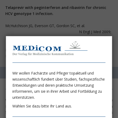
Telaprevir with peginterferon and ribavirin for chronic
HCV genotype 1 infection.
McHutchison JG, Everson GT, Gordon SC, et al.
N Engl J Med 2009;
360:1827-38
Duke Clinical Research Institute and Duke University, Durham,
NC 27715, USA.
Wir wollen Fachärzte und Pfleger topaktuell und
wissenschaftlich fundiert über Studien, fachspezifische
Entwicklungen und deren praktische Umsetzung
informieren, um sie in ihrer Arbeit und Fortbildung zu
unterstützen.
Vor nunmehr 23 Jahren berichtete Jay Hoofnagle im New
Wählen Sie dazu bitte Ihr Land aus.
England Journal of Medicine erstmals in einer präliminären
Studie über die erfolgreiche Therapie der Non-A Non-B