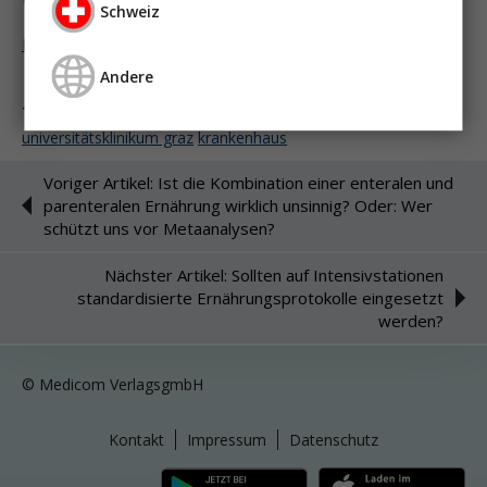
Schweiz
Melden Sie sich an um weiter zu lesen ...
Andere
Tags:
nutrition-news
ernährung
ernährungsteam
universitätsklinikum graz
krankenhaus
Voriger Artikel: Ist die Kombination einer enteralen und
parenteralen Ernährung wirklich unsinnig? Oder: Wer
schützt uns vor Metaanalysen?
Nächster Artikel: Sollten auf Intensivstationen
standardisierte Ernährungsprotokolle eingesetzt
werden?
© Medicom VerlagsgmbH
Kontakt
Impressum
Datenschutz