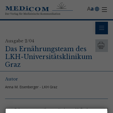
A
a
Ausgabe 2/04
Das Ernährungsteam des
LKH-Universitätsklinikum
Graz
Autor
Anna M. Eisenberger - LKH Graz
Im Rahmen von therapeutischen Maßnahmen wird