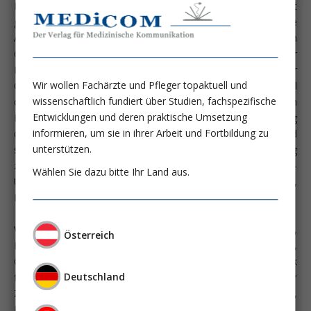
Ernährungsmedizin zunehmend als eigenständiges Fachgebiet
gesehen und fordert auch fachlich kompetente
Ansprechpartner. Daher wurde im LKH-Universitätsklinikum
Graz im Jahre 1997 das Ernährungsteam, nach einer
Beschlussfassung der kollegialen Führung, als Maßnahme zur
Wir wollen Fachärzte und Pfleger topaktuell und
Qualitätssicherung in der Patientenversorgung, gegründet. Ziel
wissenschaftlich fundiert über Studien, fachspezifische
dieser Einrichtung ist, in Zusammenarbeit mit den
Entwicklungen und deren praktische Umsetzung
Entscheidungsträgern des LKH Maßnahmen zur Verbesserung
informieren, um sie in ihrer Arbeit und Fortbildung zu
der Ernährungssituation von Patienten im Allgemeinen und
unterstützen.
speziell im Bereich der enteralen und parenteralen Ernährung
zu erarbeiten und umzusetzen. Das Ernährungsteam des LKH-
Wählen Sie dazu bitte Ihr Land aus.
Univ.-Klinikum setzt sich aus Ärzten, Pharmazeuten,
Diätassistentinnen und Pflegepersonal zusammen.
Vertretene Bereiche: Medizinische Klinik, Klinik für Chirurgie,
Österreich
Klinik für Anästhesiologie und Intensivmedizin, Hals-, Nasen-,
Ohrenklinik, Klinik für Strahlentherapie-Radioonkologie, Klinik
Deutschland
für Neurologie, Kinderklinik, Klinik für Kinderchirurgie, Klinik für
Zahn-, Mund- und Kieferheilkunde, Klinikapotheke,
Ernährungsmedizinischer Beratungsdienst.