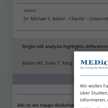
Autor
Dr. Michael S. Balzer - Charité – Univers
Single-cell analysis highlights differe
Balzer MS, Doke T, Yang Y-W, Aldridge DL,
Wir wollen Fa
über Studien
informieren, 
AKI ist ein Haupt-Risikofaktor für CKD