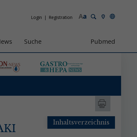
A
a
Login
Registration
News
Suche
Pubmed
Inhaltsverzeichnis
AKI