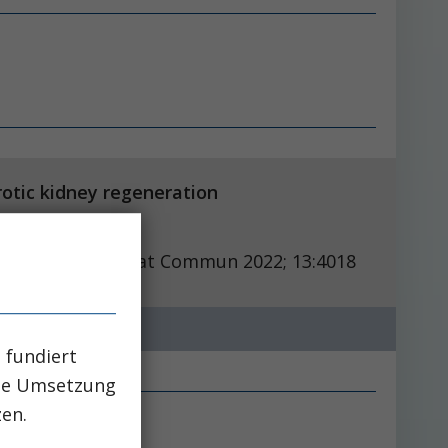
fibrotic kidney regeneration
Nat Commun 2022; 13:4018
 fundiert
che Umsetzung
zen.