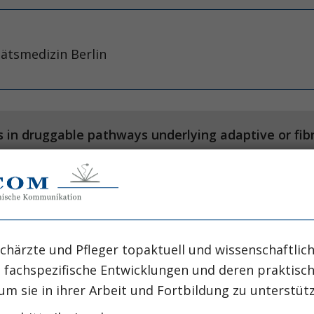
itätsmedizin Berlin
nces in druggable pathways underlying adaptive or 
 Hu H, Mai H, Mukhi D, et al.
chärzte und Pfleger topaktuell und wissenschaftlich
, fachspezifische Entwicklungen und deren praktis
um sie in ihrer Arbeit und Fortbildung zu unterstüt