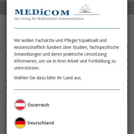
In den letzten Jahren ist ein intensiver Disput darüber
Wir wollen Fachärzte und Pfleger topaktuell und
ausgebrochen, welche Blutdruckzielwerte bei älteren Patienten
wissenschaftlich fundiert über Studien, fachspezifische
mit Hypertonie angestrebt werden sollten. War man bisher in
Entwicklungen und deren praktische Umsetzung
den Leitlinien der Europäischen Hypertonie Gesellschaft davon
informieren, um sie in ihrer Arbeit und Fortbildung zu
ausgegangen, dass aufgrund einer nur mäßigen bis geringen
unterstützen.
Evidenzlage ein Blutdruck von unter 140/90 mmHg angestrebt
Wählen Sie dazu bitte Ihr Land aus.
werden sollte. Für Patienten über dem 80. Lebensjahr ohne
komplizierende Zusatzerkrankungen, wie Niereninsuffizienz
oder Diabetes, war sogar ein Blutdruckziel von unter 150/90
mmHg empfohlen worden. Man hat zwar empfohlen, dass bei
Österreich
Toleranz durch den Patienten auch niedrige Blutdruckzielwerte
durchaus empfehlenswert sein können, aber dies wurde als
Individualentscheidung gewertet (Mancia G; Eur Heart J 2013;
Deutschland
34:2159).