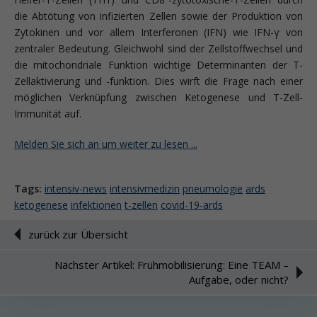
die Abtötung von infizierten Zellen sowie der Produktion von
Zytokinen und vor allem Interferonen (IFN) wie IFN-γ von
zentraler Bedeutung. Gleichwohl sind der Zellstoffwechsel und
die mitochondriale Funktion wichtige Determinanten der T-
Zellaktivierung und -funktion. Dies wirft die Frage nach einer
möglichen Verknüpfung zwischen Ketogenese und T-Zell-
Immunität auf.
Melden Sie sich an um weiter zu lesen ...
Tags:
intensiv-news
intensivmedizin
pneumologie
ards
ketogenese
infektionen
t-zellen
covid-19-ards
zurück zur Übersicht
Nächster Artikel: Frühmobilisierung: Eine TEAM –
Aufgabe, oder nicht?