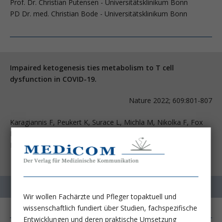
Prof. Dr. Christian Putensen - Universitätsklinikum Bonn
PD Dr. med. Christian Bode - Universitätsklinikum Bonn
Impaired ketogenesis ties metabolism to T cell
dysfunction in COVID-19.
Nature 2022; 609:801-807
Karagiannis F, Peukert K, Surace L, Michla M, Nikolka F, Fox
M, Weiss P, Feuerborn C,
Maier P, Schulz S, et al.
Wir wollen Fachärzte und Pfleger topaktuell und
wissenschaftlich fundiert über Studien, fachspezifische
Entwicklungen und deren praktische Umsetzung