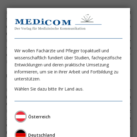
Durch die Zulassung der PPAR-Agonisten Elaﬁbranor und
Seladelpar, den Widerruf der Zulassung für die Obeticholsäure
und anhaltender Diskussionen hinsichtlich neuer Therapieziele
und Therapiealgorithmen hat sich das Management von PBC-
Patient:innen zuletzt deutlich weiterentwickelt. Dies spiegelte
sich auch im heurigen EASL-Kongress in Amsterdam durch
Wir wollen Fachärzte und Pfleger topaktuell und
eine Reihe von wissenschaftlichen Beiträgen und prominenter
wissenschaftlich fundiert über Studien, fachspezifische
Positionierung der PBC im Postgraduate Course wider.
Entwicklungen und deren praktische Umsetzung
informieren, um sie in ihrer Arbeit und Fortbildung zu
Epidemiologie, Diagnose und klinische Präsentation
unterstützen.
Wählen Sie dazu bitte Ihr Land aus.
Die primär biliäre Cholangitis (PBC) ist eine progressive
immun-mediierte destruierende Cholangitis der kleinen
Gallenwege. Epidemiologisch handelt sich um eine seltene
Erkrankung mit einer geographisch unterschiedlichen Prävalenz
Österreich
zwischen 10 und 40/100.000 und einem Altersgipfel zwischen
dem 40. und 60. Lebensjahr; in 90% der Fälle erkranken Frauen.
(1)
Deutschland