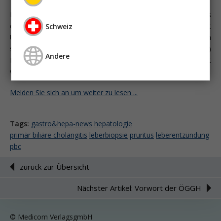
Die genaue Ätiologie und Pathogenese der Erkrankung ist bis
dato nicht bekannt, eine mögliche Assoziation mit
Schweiz
Umweltfaktoren, unterschiedlichen Triggern, dem Mikrobiom
sowie eine genetische Prädisposition werden diskutiert. (2,3)
Andere
Die Diagnose der primär biliären Cholangitis kann gestellt
werden, wenn zwei der folgenden drei Kriterien erfüllt sind:
Melden Sie sich an um weiter zu lesen ...
Tags:
gastro&hepa-news
hepatologie
primär biliäre cholangitis
leberbiopsie
pruritus
leberentzündung
pbc
zurück zur Übersicht
Nächster Artikel: Vorwort der ÖGGH
© Medicom VerlagsgmbH