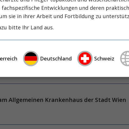
, fachspezifische Entwicklungen und deren praktis
um sie in ihrer Arbeit und Fortbildung zu unterstüt
il-intoxicated patient with percutaneous car
zu bitte Ihr Land aus.
erreich
Deutschland
Schweiz
of-hospital asystolic cardiac arrest.
Dr. Anton Laggner
n am Allgemeinen Krankenhaus der Stadt Wien