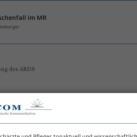
ischenfall im MR
isenburger
kung des ARDS
zin
öckler
chärzte und Pfleger topaktuell und wissenschaftlich