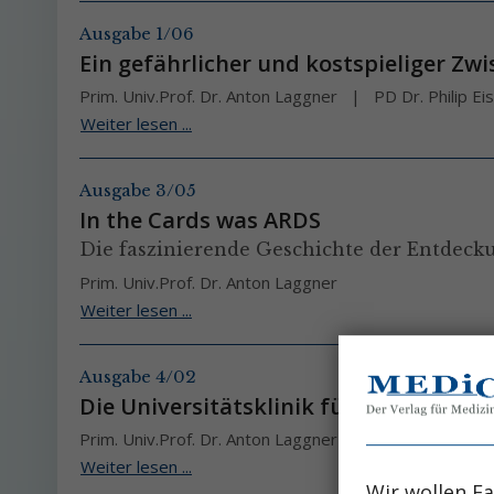
Ausgabe 1/06
Ein gefährlicher und kostspieliger Zw
Prim. Univ.Prof. Dr. Anton Laggner
PD Dr. Philip E
Weiter lesen ...
Ausgabe 3/05
In the Cards was ARDS
Die faszinierende Geschichte der Entdec
Prim. Univ.Prof. Dr. Anton Laggner
Weiter lesen ...
Ausgabe 4/02
Die Universitätsklinik für Notfallmedi
Prim. Univ.Prof. Dr. Anton Laggner
DGKP Roland N
Weiter lesen ...
Wir wollen Fa