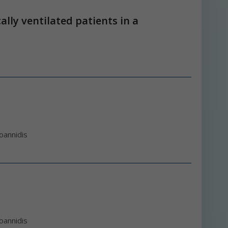
lly ventilated patients in a
Joannidis
Joannidis