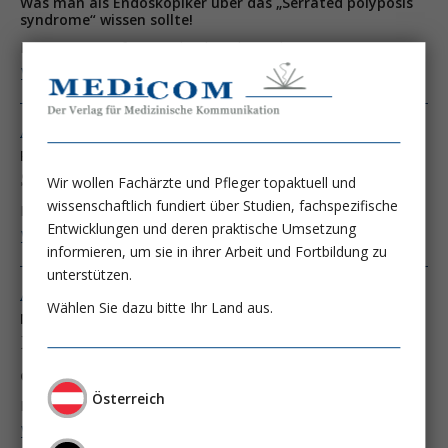
Was man als Endoskopiker über das „Serrated polyposis
syndrome“ wissen sollte!
Prim. Univ. Prof. Dr. Michael Gschwantler
Weiter lesen ...
Ausgabe 3/13
RFA des Barrett-Ösophagus:
Schöne Erfolge, aber keine Heilung
Wir wollen Fachärzte und Pfleger topaktuell und
wissenschaftlich fundiert über Studien, fachspezifische
Prim. Univ. Prof. Dr. Michael Gschwantler
Entwicklungen und deren praktische Umsetzung
Weiter lesen ...
informieren, um sie in ihrer Arbeit und Fortbildung zu
unterstützen.
Ausgabe 2/13
Wählen Sie dazu bitte Ihr Land aus.
Neues über Sofosbuvir – oder:
Der lange Weg zur Interferon-freien Therapie
der chronischen Hepatitis C
Österreich
Prim. Univ. Prof. Dr. Michael Gschwantler
Weiter lesen ...