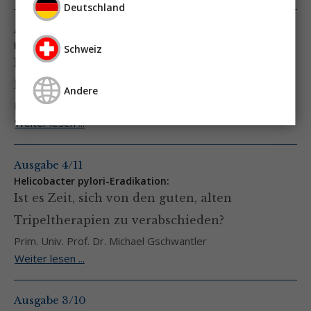
Deutschland
Ausgabe 4/12
Helicobacter pylori-Eradikation:
Schweiz
Ist kurz und einfach besser als lang und
kompliziert?
Andere
Prim. Univ. Prof. Dr. Michael Gschwantler
Weiter lesen ...
Ausgabe 4/11
Helicobacter pylori-Eradikation:
Ist es Zeit, sich von den guten, alten
Tripeltherapien zu verabschieden?
Prim. Univ. Prof. Dr. Michael Gschwantler
Weiter lesen ...
Ausgabe 3/10