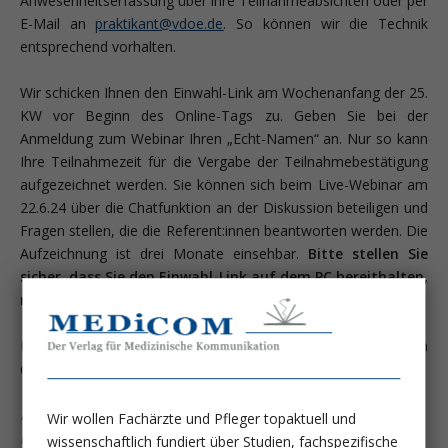
Anwesenheitserfassung über ihre Teilnahmeabsichten oder per
E-Mail an
pr
kt
k
nt
vd
d
. So können wir die Technik
entsprechend vorhalten.
Wir schicken Ihnen den Einwahl-Link am Wochenanfang der 25.
KW vor Beginn des Online-Tags zu. Geben Sie bei der
Anmeldung zum Webinar Ihren „Echt-Namen“ an. Nur so kann
Ihre Teilnahmezeit für die Vergabe der Teilnahmebestätigung
aufgezeichnet werden. Sie können sich beim Live-Webinar am
22.6.24 über die Chatfunktion an der Diskussion beteiligen und
Fragen stellen, die die Referent:innen beantworten werden. Die
Aufzeichnung ist drei Monate einsehbar.
Bitte stellen Sie
sicher, dass Sie den Einwahl-Link auf dem PC bereithalten,
mit dem Sie teilnehmen werden.
Die Teilnahmebestätigung für alle Kongresstage erhalten Sie in
der KW 26-27.
Herzlichst Ihr
Wir wollen Fachärzte und Pfleger topaktuell und
Kongressteam ERNÄHRUNG 2024
wissenschaftlich fundiert über Studien, fachspezifische