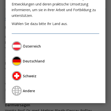
Entwicklungen und deren praktische Umsetzung
informieren, um sie in ihrer Arbeit und Fortbildung zu
unterstützen.
Samstag, 22.6.24 Online-Fortbildungstag
Wählen Sie dazu bitte Ihr Land aus.
Programmübersicht Webinar 2
09:00–10:00
Realistische Ernährungstherapie in der
Intensivmedizin
Österreich
Vorsitz: Prof. Dr. med Arved Weimann (Leipzig, Deutschland)
10:00–11:00
Ernährungstherapie bei chirurgischen
Deutschland
Patient:innen
Vorsitz: Prof. Dr. med Arved Weimann (Leipzig, Deutschland)
Schweiz
11:30–12:30
Pankreas und Leber
Vorsitz: Prof. Dr. med. Mathias Plauth (Dessau-Roßlau,
Deutschland)
Andere
12:30–13:30
CED, Kurzdarm und chronisches
Darmversagen
Vorsitz: Prof. Dr. med. Mathias Plauth (Dessau-Roßlau,