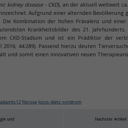
nic kidney disease - CKD
), an der aktuell weltweit ca
kennzeichnet. Aufgrund einer alternden Bevölkerung
d. Die Kombination der hohen Prävalenz und einer
endsten Krankheitsbilder des 21. Jahrhunderts. D
dem CKD-Stadium und ist ein Prädiktor der verbl
 2016; 44:289). Passend hierzu deuten Tierversuch
lt und somit einen innovativen neuen Therapieansat
 adamts12
fibrose
locys-dietz-syndrom
ogie und
Nächster Artikel