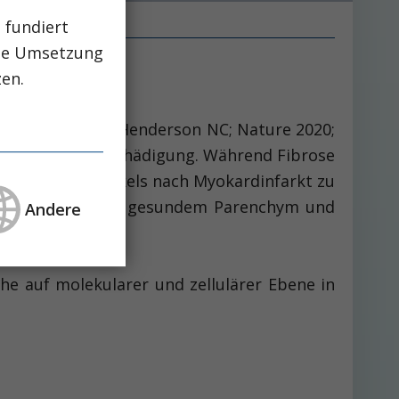
 fundiert
che Umsetzung
zen.
t beteiligt ist (Henderson NC; Nature 2020;
nach einer Organschädigung. Während Fibrose
Ruptur des Ventrikels nach Myokardinfarkt zu
ner Verdrängung von gesundem Parenchym und
Andere
he auf molekularer und zellulärer Ebene in