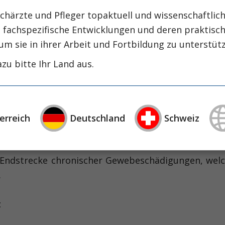
chärzte und Pfleger topaktuell und wissenschaftlich
, fachspezifische Entwicklungen und deren praktis
nischer Gewebeschädigungen
um sie in ihrer Arbeit und Fortbildung zu unterstüt
zu bitte Ihr Land aus.
rose an über 45% aller Todesfälle der westlichen Wel
thologische Ablagerung extrazellulärer Matrix (EZM) 
ität zu erhalten und z. B. ein Aneurysma oder eine 
ierliche Ablagerung extrazellulärer Matrix zu ei
erreich
Deutschland
Schweiz
 Endstrecke chronischer Gewebeschädigungen, welc
.
t