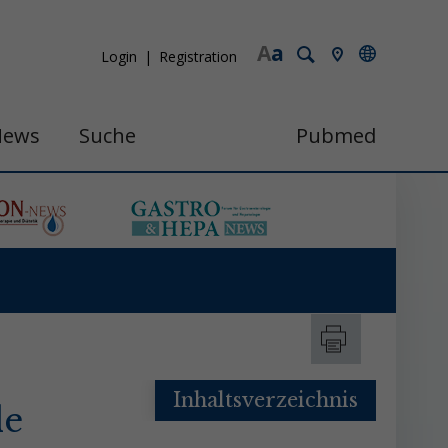
A
a
Login
Registration
News
Suche
Pubmed
Inhaltsverzeichnis
le