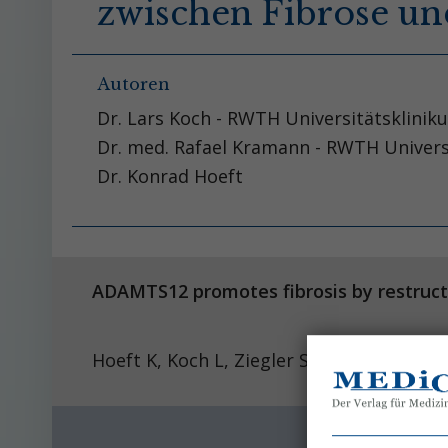
zwischen Fibrose un
Autoren
Dr. Lars Koch - RWTH Universitätsklini
Dr. med. Rafael Kramann - RWTH Univers
Dr. Konrad Hoeft
ADAMTS12 promotes fibrosis by restructur
Hoeft K, Koch L, Ziegler S, Zhang L, Luetk