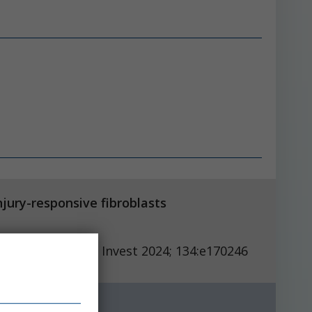
njury-responsive fibroblasts
J Clin Invest 2024; 134:e170246