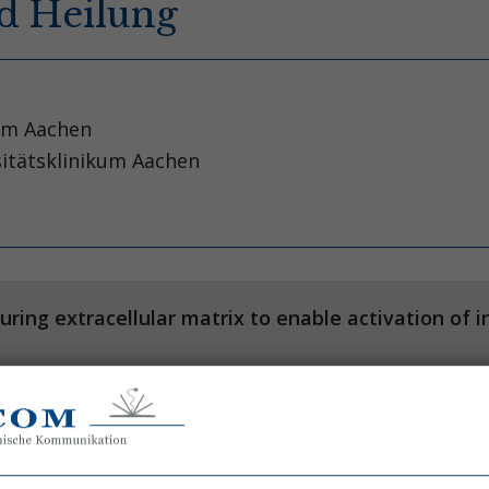
d Heilung
kum Aachen
itätsklinikum Aachen
ing extracellular matrix to enable activation of i
e S, Tanzer MC, et al.