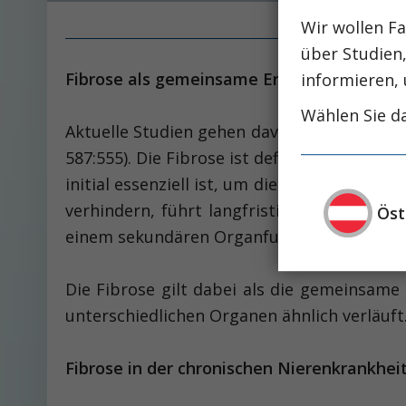
Wir wollen Fa
über Studien
Fibrose als gemeinsame Endstrecke chro
informieren, 
Wählen Sie da
Aktuelle Studien gehen davon aus, dass Fib
587:555). Die Fibrose ist definiert als pa
initial essenziell ist, um die Gewebeintegr
verhindern, führt langfristig die kontinu
Öst
einem sekundären ­Organfunktionsverlust.
Die Fibrose gilt dabei als die gemeinsame
unterschiedlichen Organen ähnlich verläuft
Fibrose in der chronischen Nierenkrankhei