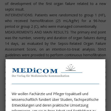
of development of the first organ failure related to a new
septic insult.
INTERVENTIONS: Patients were randomized to group 1 (HF),
who received hemofiltration (25 mL/kg/hr) for a 96-hour
period or group 2 (C), who were managed conventionally.
MEASUREMENTS AND MAIN RESULTS: The primary end point
was the number, severity and duration of organ failures during
14 days, as evaluated by the Sepsis-Related Organ Failure
Assessment Score, on an intention-to-treat analysis. Strict
guidelines were provided to perform continuous hemofiltration
under the same conditions and bearing the same objectives in
all centers. Because of inclusion stagnation, the trial was
discontinued after an interim analysis by which time 76
patients had been randomized. The number and severity of
organ failures were significantly higher in the HF group (p <
0.05). No modifications in plasma cytokine levels could be
Wir wollen Fachärzte und Pfleger topaktuell und
detected.
wissenschaftlich fundiert über Studien, fachspezifische
CONCLUSION: These data suggest that early application of
Entwicklungen und deren praktische Umsetzung
standard continuous venovenous hemofiltration is deleterious
informieren, um sie in ihrer Arbeit und Fortbildung zu