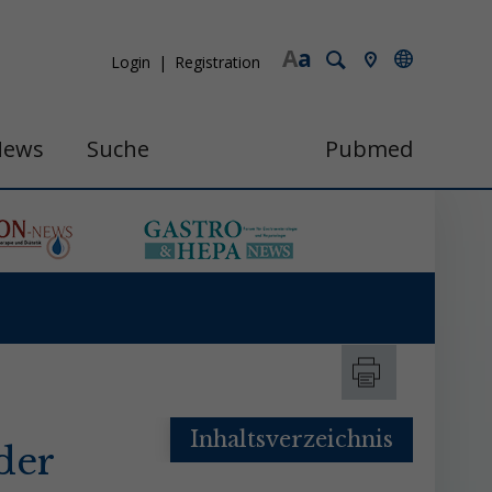
A
a
Login
Registration
News
Suche
Pubmed
Inhaltsverzeichnis
der