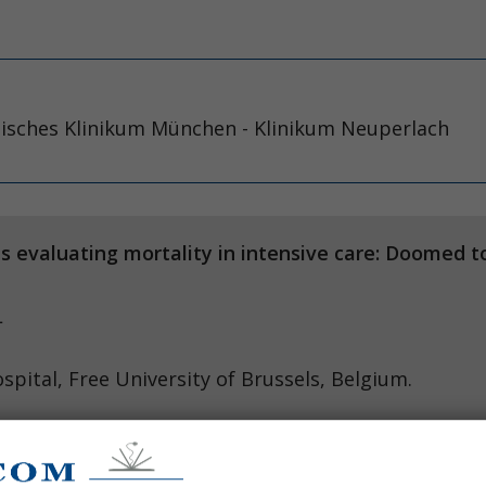
tisches Klinikum München - Klinikum Neuperlach
ls evaluating mortality in intensive care: Doomed to
ele GL, Vincent JL Crit Care
pital, Free University of Brussels, Belgium.