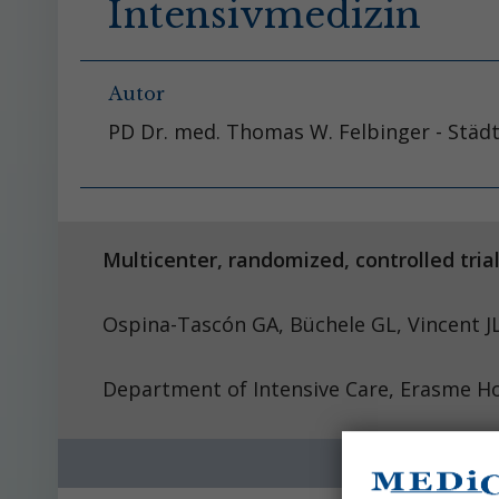
Intensivmedizin
Autor
PD Dr. med. Thomas W. Felbinger - Städ
Multicenter, randomized, controlled tria
Ospina-Tascón GA, Büch
Department of Intensive Care, Erasme Hos