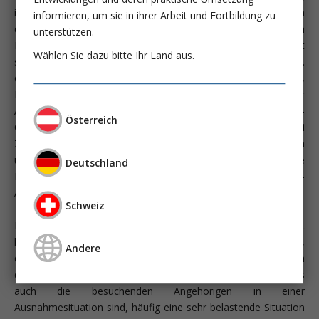
ist sowohl für die PatientInnen wie auch für die Angehörigen
informieren, um sie in ihrer Arbeit und Fortbildung zu
die Partizipation und Involvierung der Angehörigen im
unterstützen.
Behandlungsprozess sehr bedeutsam. Die verschiedenen, oft
Wählen Sie dazu bitte Ihr Land aus.
schwerwiegenden Folgen werden bei rund einem Drittel bzw.
der Hälfte (Azoulay E; Am J Resp Crit Care, 2005; 171:987,
Hoffmann M; Intensive Care Med 2020; 46:1060) der
Angehörigen beobachtet und unter dem Begriff Post-Intensive-
Österreich
Care-Syndrome Family (PICS-F) zusammengefasst (Putowski
Z; Anaesthesiol Intensive Ther 2023; 55:168). Es handelt sich
um körperliche, kognitive, psychische und soziale
Deutschland
Beeinträchtigungen, die häufig noch lange nach dem ICU-
Aufenthalt auftreten und bestehen bleiben können.
Schweiz
Die Partizipation und Involvierung der Angehörigen geschieht
häufig in den Besuchszeiten, dabei wird aber oft übersehen,
Andere
dass Besuchszeiten mehr sind als strukturelle und zeitlich
definierte Angebote. So gilt es einerseits zu bedenken, dass
auch die besuchenden Angehörigen in einer
Ausnahmesituation sind, häufig eine sehr belastende Situation