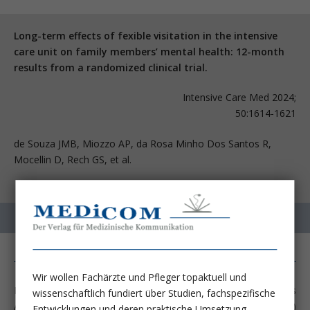
Long-term effects of fexible visitation in the intensive
care unit on family members’ mental health: 12-month
results from a randomized clinical trial.
Intensive Care Med 2024;
50:1614-1621
de Souza JMB, Miozzo AP, da Rosa Minho Dos Santos R,
Mocellin D, Rech GS, et al.
Wir wollen Fachärzte und Pfleger topaktuell und
Für die Prävention und Behandlung belastender Folgen eines
wissenschaftlich fundiert über Studien, fachspezifische
Aufenthaltes auf der Intensivstation (Intensive Care Unit = ICU)
Entwicklungen und deren praktische Umsetzung