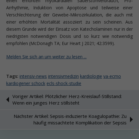
einen erhöhten myokardialen Sauerstoffverbrauch, Pro-
Arrhythmie, Induktion von Apoptose und teilweise einer
Verschlechterung der Gewebe-Mikrozirkulation, die auch mit
einer erhöhten Mortalität assoziiert zu sein scheinen. Aus
diesem Grunde wird der Einsatz von Katecholaminen nur in der
niedrigsten notwendigen Dosis und so kurz wie notwendig
empfohlen (McDonagh TA; Eur Heart J 2021; 42:3599).
Melden Sie sich an um weiter zu lesen ...
Tags:
intensiv-news
intensivmedizin
kardiologie
va-ecmo
kardiogener schock
ecls-shock-studie
Voriger Artikel: Plötzlicher Herz-Kreislauf-Stillstand:
Wenn ein junges Herz stillsteht
Nächster Artikel: Sepsis-induzierte Koagulopathie: Zu
häufig missachtete Komplikation der Sepsis