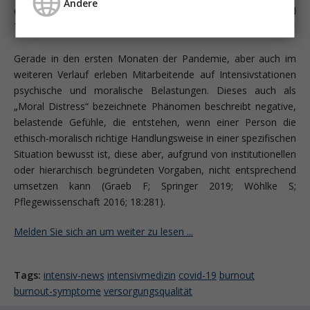
Andere
einer Intensivstation behandelten Patienten beatmet (Stand
7.3.2021).
Gerade in den ersten Monaten der Pandemie, aber auch im
weiteren Verlauf erleben Mitarbeitende auf Intensivstationen
psychische und moralische Belastungen. Dieses auch als
„Moral Distress“ bezeichnete Phänomen beschreibt negative,
belastende Gefühle, die entstehen, wenn einer Person die
ethisch-moralisch richtige Handlungsweise in einer spezifischen
Situation bewusst ist, diese aber, aufgrund von institutionellen
oder hierarchisch begründeten Vorgaben, nicht entsprechend
umsetzen kann (Graeb F; Springer 2019; Wöhlke S;
Pflegewissenschaft 2016; 18:281).
Melden Sie sich an um weiter zu lesen ...
Tags:
intensiv-news
intensivmedizin
covid-19
burnout
burnout-symptome
versorgungsqualität