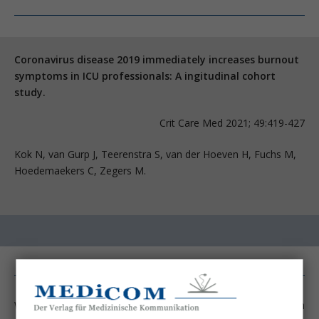
Coronavirus disease 2019 immediately increases burnout
symptoms in ICU professionals: A ingitudinal cohort
study.
Crit Care Med 2021; 49:419-427
Kok N, van Gurp J, Teerenstra S, van der Hoeven H, Fuchs M,
Hoedemaekers C, Zegers M.
Weltweit haben sich mittlerweile über 116 Millionen Menschen