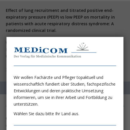
Effect of lung recruitment and titrated positive end-
expiratory pressure (PEEP) vs low PEEP on mortality in
patients with acute respiratory distress syndrome: A
randomized clinical trial.
Writing Group for the Alveolar Recruitment for Acute
Respiratory Distress Syndrome Trial (ART) Investigators,
Cavalcanti AB1, Suzumura ÉA, et al.
JAMA 2017;
318:1335-1345
Wir wollen Fachärzte und Pfleger topaktuell und
wissenschaftlich fundiert über Studien, fachspezifische
Entwicklungen und deren praktische Umsetzung
informieren, um sie in ihrer Arbeit und Fortbildung zu
unterstützen.
Wählen Sie dazu bitte Ihr Land aus.
Chacun sait que l’application de pressions respiratoires élevées
à des fins de recrutement des régions alvéolaires collabées