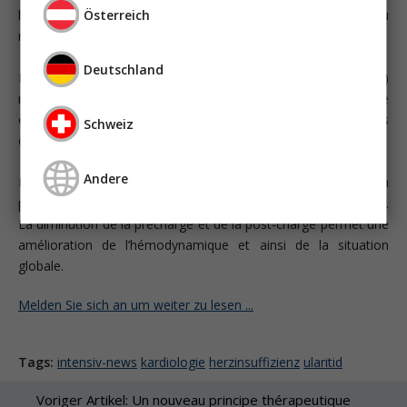
Österreich
hospitalière dépasse la mortalité suite à un infarctus du
myocarde et peut atteindre 20%.
Deutschland
En règle générale, on observe une pression systolique (PS)
normale ou légèrement augmentée. Dans 5 à 8% des cas, elle
est inférieure à 90 mmHg. En cas d’hypoperfusion des
Schweiz
organes, le pronostic est particulièrement mauvais.
Andere
Des vasodilatateurs intraveineux doivent être utilisés en
présence d’une PS > 90 mmHg afin d’améliorer les symptômes.
La diminution de la précharge et de la post-charge permet une
amélioration de l’hémodynamique et ainsi de la situation
globale.
Melden Sie sich an um weiter zu lesen ...
Tags:
intensiv-news
kardiologie
herzinsuffizienz
ularitid
Voriger Artikel: Un nouveau principe thérapeutique