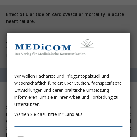
Effect of ularitide on cardiovascular mortality in acute
heart failure.
Packer M, O‘Connor C, McMurray JJ, Wittes J, Abraham WT,
Anker SD, Dickstein K, N Engl J Med 2017;
376:1956-1964
Filippatos G, et al.
Wir wollen Fachärzte und Pfleger topaktuell und
wissenschaftlich fundiert über Studien, fachspezifische
Entwicklungen und deren praktische Umsetzung
informieren, um sie in ihrer Arbeit und Fortbildung zu
unterstützen.
Selon le Deutschen Herzbericht (rapport allemand sur les
maladies cardiaques) 2016 actuellement en vigueur, l’incidence
Wählen Sie dazu bitte Ihr Land aus.
de l’insuffisance cardiaque augmente depuis des années et il
s’agit désormais du diagnostic individuel le plus fréquent chez
les patients traités en ambulatoire. Désormais, la mortalité