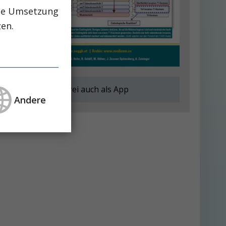
che Umsetzung
zen.
Kostenfrei auch als App
Andere