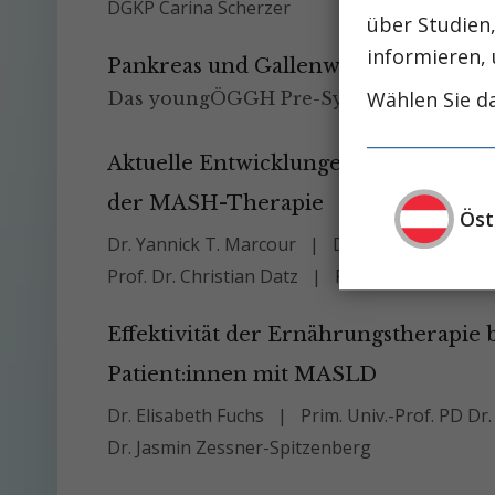
DGKP Carina Scherzer
über Studien
informieren, 
Pankreas und Gallenwege im Fokus:
Wählen Sie da
Das youngÖGGH Pre-Symposium 2026
Aktuelle Entwicklungen und zukünfti
der MASH-Therapie
Öst
Dr. Yannick T. Marcour
DDr. Georg Semml
Prof. Dr. Christian Datz
Prof. Dr. med. Mic
Effektivität der Ernährungstherapie 
Patient:innen mit MASLD
Dr. Elisabeth Fuchs
Prim. Univ.-Prof. PD Dr.
Dr. Jasmin Zessner-Spitzenberg