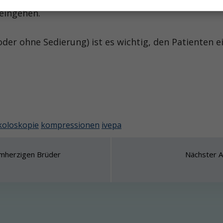
eingehen.
der ohne Sedierung) ist es wichtig, den Patienten 
koloskopie
kompressionen
ivepa
rmherzigen Brüder
Nächster A