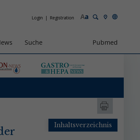
A
a
Login
Registration
News
Suche
Pubmed
Inhaltsverzeichnis
der