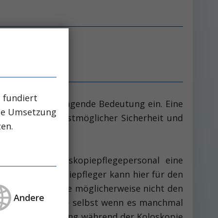
 fundiert
ie eine herausragende Bedeutung ein. Eine
che Umsetzung
ienten mit höchstmöglicher Sicherheit und
zen.
nimmt das Endoskopiepflegepersonal eine
r den Endoskopiepfleger kann hier für den
 Kompression, die möglicherweise nicht den
Andere
stematisch sein – selbst wenn es manchmal
ische Unterstützung während der Koloskopie