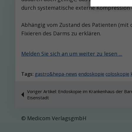
durch systematische externe Kompression 
Abhängig vom Zustand des Patienten (mit o
Fixieren des Darms zu erklären.
Melden Sie sich an um weiter zu lesen ...
Tags:
gastro&hepa-news
endoskopie
coloskopie
Voriger Artikel: Endoskopie im Krankenhaus der Ba
Eisenstadt
© Medicom VerlagsgmbH