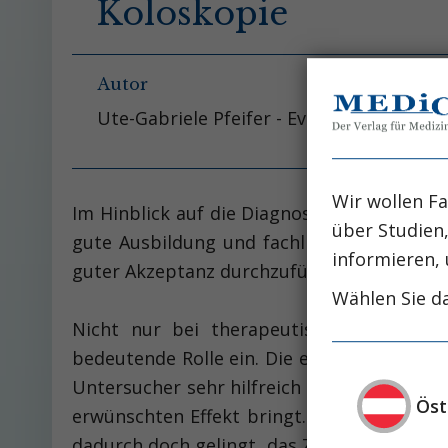
Koloskopie
Autor
Ute-Gabriele Pfeifer - Evangelische Kra
Wir wollen Fa
Im Hinblick auf die Diagnostik von Kolon
über Studien
gute Ausbildung und fachliche Kompetenze
informieren, 
guter Akzeptanz durchzuführen.
Wählen Sie da
Nicht nur bei therapeutischen Kolo­sko
bedeutende Rolle ein. Die externe Kompre
Untersucher sehr hilfreich sein. Immer wi
Öst
erwünschten Effekt bringt. Insbesondere 
dadurch doch gelingt, das Zoekum zu errei