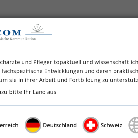
nkenhaus Düsseldorf
chärzte und Pfleger topaktuell und wissenschaftlich
polypen und Neoplasien im Darm nimmt die Koloskop
, fachspezifische Entwicklungen und deren praktis
n sind notwendig, um die Koloskopie für den Pat
um sie in ihrer Arbeit und Fortbildung zu unterstüt
zu bitte Ihr Land aus.
pien, wie etwa bei schwierigen Polypektomien, 
ssion des Darms durch die Endoskopieschwester ode
eder beobachte ich während der Koloskopie externe
erreich
Deutschland
Schweiz
in Linksseitenlage kann eine Kompression nur unsy
chen. Ich möchte in diesem Beitrag auf die pfleger