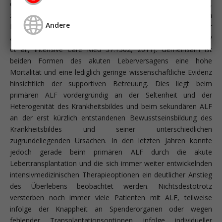
e. schwerste Leberfunktionsstörung infolge eines anderen,
zumeist kardiovaskulären Ereignisses) eine der häufigsten
Andere
Leberfunktionsstörungen an der Intensivstation und betrifft vor
allem Personen im fortgeschrittenen Lebensalter (Fuhrmann V
et al., Intensive Care Med 37:1302, 2011). Gemeinsam ist
beiden Formen des akuten Leberversagens eine hohe
Mortalität und eine lediglich geringe wissenschaftliche Evidenz
hinsichtlich der supportiven Betreuung. Dies liegt beim
primären ALF vordergründig an der Seltenheit und der
Heterogenität des Krankheitsbildes und beim sekundären ALF
an der erst kürzlich entstandenen Bewusstseinsbildung des
Krankheitsbildes und seiner unterschiedlichen
zugrundeliegenden Ursachen. In den letzten Jahren konnte
jedoch gerade beim primären ALF durch die akute
Lebertransplantation und die sich immer weiter entwickelnden
intensivmedizinischen Therapieoptionen ein deutlicher Anstieg
des Überlebens beobachtet werden. Nichts­destotrotz
versterben noch immer viele Patienten mit ALF, teilweise
infolge der Knappheit an Spenderorganen oder wegen
fehlender Transplantationsoptionen infolge individueller