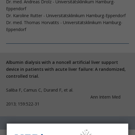
Dr. med. Andreas Drolz - Universitätsklinikum Hamburg-
Eppendorf
Dr. Karoline Rutter - Universitätsklinikum Hamburg-Eppendorf
Dr. med. Thomas Horvatits - Universitätsklinikum Hamburg-
Eppendorf
Albumin dialysis with a noncell artificial liver support
device in patients with acute liver failure: A randomized,
controlled trial.
Saliba F, Camus C, Durand F, et al.
Ann Intern Med
2013; 159:522-31