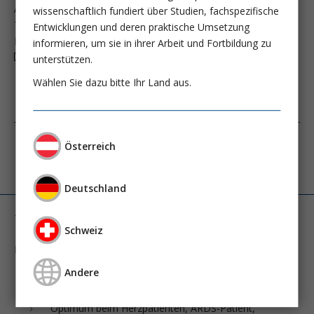
Arbeitsgemeinschaft Klinische Ernährung
wissenschaftlich fundiert über Studien, fachspezifische
Tel. +43 / 1 / 969 04 87
Entwicklungen und deren praktische Umsetzung
E-Mail:
informieren, um sie in ihrer Arbeit und Fortbildung zu
ff
c
k
-n
tr
t
n
t
unterstützen.
www.ake-nutrition.at
Wählen Sie dazu bitte Ihr Land aus.
Österreich
AKE-Herbsttagung -
Programm
Deutschland
11. Oktober 2018
Schweiz
Infusionskurs XVIII – Precision Volume Management:
Andere
Volumenstatus, Hypervolämie, Volumen-Management
perioperativ, Volumen-
Optimum beim Herzpatienten, ARDS-Patient,