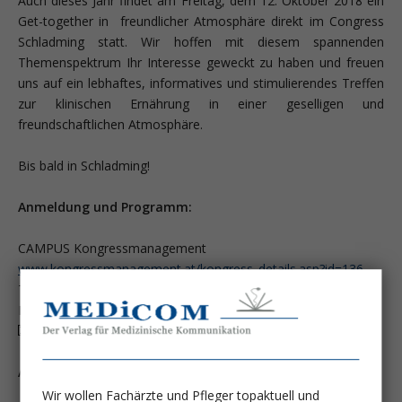
Auch dieses Jahr findet am Freitag, dem 12. Oktober 2018 ein
Get-together in freundlicher Atmosphäre direkt im Congress
Schladming statt. Wir hoffen mit diesem spannenden
Themenspektrum Ihr Interesse geweckt zu haben und freuen
uns auf ein lebhaftes, informatives und stimulierendes Treffen
zur klinischen Ernährung in einer geselligen und
freundschaftlichen Atmosphäre.
Bis bald in Schladming!
Anmeldung und Programm:
CAMPUS Kongressmanagement
www.kongressmanagement.at/kongress_details.asp?id=136
Tel. +43 / 1 / 409 62 00
E-Mail:
ff
c
k
ngr
ssm
n
g
m
nt
t
Allgemeine Fragen zum Programm:
Wir wollen Fachärzte und Pfleger topaktuell und