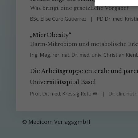
Was bringt eine gesetzliche Vorgabe?
BSc. Elise Curo Gutierrez
PD Dr. med. Kris
„MicrObesity“
Darm-Mikrobiom und metabolische Er
Ing. Mag. rer. nat. Dr. med. univ. Christian Kie
Die Arbeitsgruppe enterale und par
Universitätsspital Basel
Prof. Dr. med. Kressig Reto W.
Dr. clin. nutr
© Medicom VerlagsgmbH