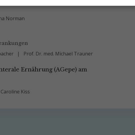
tina Norman
krankungen
nbacher
Prof. Dr. med. Michael Trauner
enterale Ernährung (AGepe) am
. Caroline Kiss