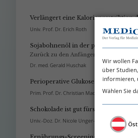
Verlängert eine Kalorienrestriktion 
Univ. Prof. Dr. Erich Roth
Sojabohnenöl in der parenteralen E
Zurück zu den Anfängen?
Wir wollen Fa
Dr. med. Gerald Huschak
über Studien
informieren, 
Perioperative Glukosekontrolle
Wählen Sie da
Prim. Prof. Dr. Christian Madl
Schokolade ist gut fürs Herz
Univ.-Doz. Dr. Nicole Unger-Manhart
Öst
Ernährungs-Screening im Krankenha