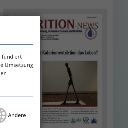
 fundiert
che Umsetzung
zen.
Andere