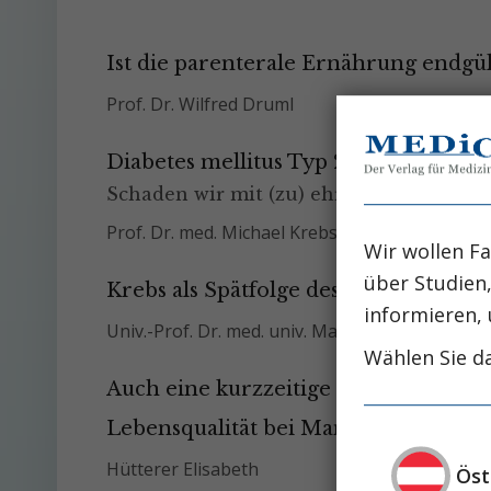
Ist die parenterale Ernährung endgül
Prof. Dr. Wilfred Druml
Diabetes mellitus Typ 2:
Schaden wir mit (zu) ehrgeiziger Blutzu
Prof. Dr. med. Michael Krebs
Wir wollen Fa
über Studien
Krebs als Spätfolge des Passivrauchen
informieren, 
Univ.-Prof. Dr. med. univ. Manfred Neuberger
Wählen Sie da
Auch eine kurzzeitige diätologische
Lebensqualität bei Mangelernährung
Hütterer Elisabeth
Öst