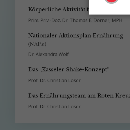
Körperliche Aktivität fördern oder eh
Prim. Priv.-Doz. Dr. Thomas E. Dorner, MPH
Nationaler Aktionsplan Ernährung
(NAP.e)
Dr. Alexandra Wolf
Das „Kasseler Shake-Konzept“
Prof. Dr. Christian Löser
Das Ernährungsteam am Roten Kreuz
Prof. Dr. Christian Löser