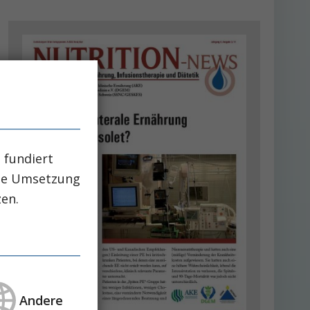
 fundiert
che Umsetzung
zen.
Andere