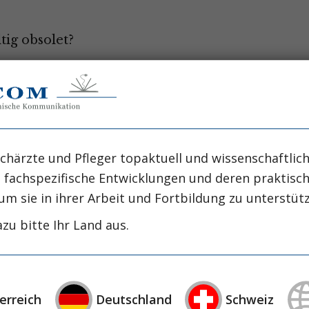
tig obsolet?
ckerkontrolle?
chärzte und Pfleger topaktuell und wissenschaftlich
, fachspezifische Entwicklungen und deren praktis
s als Kind?
um sie in ihrer Arbeit und Fortbildung zu unterstüt
zu bitte Ihr Land aus.
 Therapie verbessert das Outcome und die
erreich
Deutschland
Schweiz