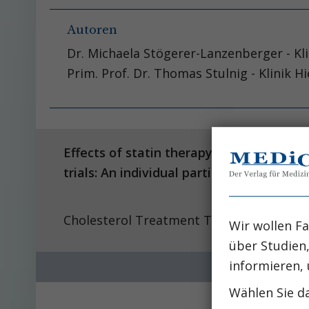
Autoren
Dr. Michaela Stögerer-Lanzenberger - Kli
Prim. Prof. Dr. Thomas Stulnig - Klinik H
Effects of statin therapy on diagnoses 
trials: An individual participant data 
Cholesterol Treatment Trialists’ (CTT) Co
Wir wollen Fa
über Studien
informieren, 
Wählen Sie da