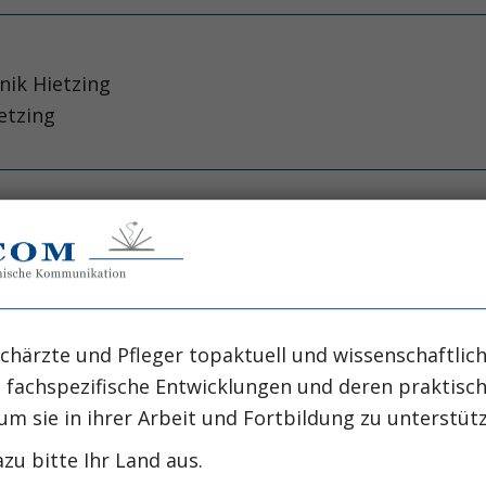
nik Hietzing
ietzing
of new-onset diabetes and worsening glycaemia in 
meta-analysis.
llaboration
La
chärzte und Pfleger topaktuell und wissenschaftlich
, fachspezifische Entwicklungen und deren praktis
um sie in ihrer Arbeit und Fortbildung zu unterstüt
zu bitte Ihr Land aus.