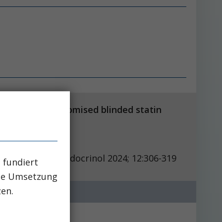
large-scale randomised blinded statin
ncet Diabetes Endocrinol 2024; 12:306-319
 fundiert
che Umsetzung
zen.