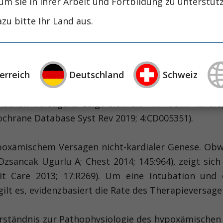
um sie in ihrer Arbeit und Fortbildung zu unterstüt
zu bitte Ihr Land aus.
er häufigsten Indikationen zur Aufnahme auf Intensiv
m Verlauf der Behandlung eine invasive mechanisc
 ist im Bereich des hyperkapnischen respiratori
erreich
Deutschland
Schweiz
 hinlänglich mit Daten belegt (Osadnik CR; Cochran
ischen Versagens zeigt sich die NIV beim kardi
ochrane Database Syst Rev 2019; 4:CD005351).
poxämischem Versagen nicht-kardialer ­Genese. Obwo
sancak Ugurlu A; Chest 2014; 145:964), zeigt sich i
it Care 2013; 17:R269). Um eine Intubation und 
ilt es, evidenzbasiert die Rate des Therapieversag
tändnis zur Pathophysiologie des hypoxämischen r