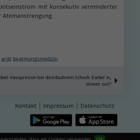
gkeitseinstrom mit konsekutiv verminderter
er Atemanstrengung.
ards
beatmungsmedizin
kel: Vasopressin bei distributivem Schock: Earlier in,
slower out?
Kontakt
Impressum
Datenschutz
einverstanden, dass wir Cookies verwenden.
OK