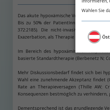
informieren, 
Wählen Sie da
Das akute hypoxämische Versagen ist eine d
Bis zu 50% der PatientInnen benötigen i
372:2185). Die nicht-invasive Beatmung
Öst
Exazerbation, als Therapie der ersten Wahl
Im Bereich des hypoxämischen respirator
basierte Standardtherapie (Berbenetz N; C
Mehr Diskussionsbedarf findet sich bei hy
Wahl eine zunehmende Akzeptanz findet (Oz
Rate an Therapieversagen (­Thille AW; Cr
Konsequenzen bestmöglich zu verhindern, g
Dementsprechend ist das grundlegende Vers