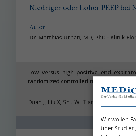
Niedriger oder hoher PEEP bei
Autor
Dr. Matthias Urban, MD, PhD - Klinik Flo
Low versus high positive end expirator
randomized controlled trial.
Duan J, Liu X, Shu W, Tian S, Yang M, Ma 
Wir wollen Fa
über Studien