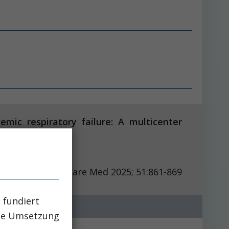
emic respiratory failure: A multicenter
Intensive Care Med 2025; 51:861-869
 fundiert
che Umsetzung