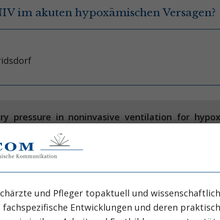
 NIV im akuten hypoxämischen Versagen?
ridsdorf
y pressure in noninvasive ventilation for hypox
M, Song A, Liu Q, Wang K, Yang F, Huang T et al.
chärzte und Pfleger topaktuell und wissenschaftlich
, fachspezifische Entwicklungen und deren praktis