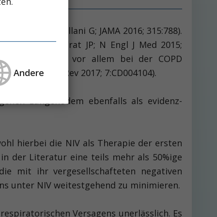
zen.
stationen (­Bellani G; JAMA 2016; 315:788).
he Beatmung (Frat JP; N Engl J Med 2015;
schen Versagens, vor allem bei der COPD
Andere
e Database Syst Rev 2017; 7:CD004104).
ogenen Lungenödem ebenfalls als evidenz-
hl hierbei die NIV als Therapie der ersten
n der Literatur eine teils mehr als 50%ige
die mit ihr vergesellschafteten negativen
ens unter NIV weitestgehend zu minimieren.
espiratorischen Versagens unerlässlich. Es