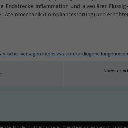
he Endstrecke Inflammation und alveolärer Flüssi
örter Atemmechanik (Compliancestörung) und erhöht
ämisches versagen
intensivstation
kardiogene lungenödem
Nächster Arti
se
ienste. Mit der Nutzung unserer Dienste erklären Sie sich damit 