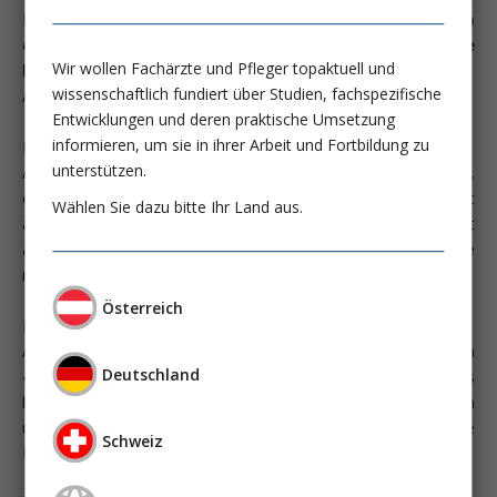
Intensiv-News:
Du warst vor nicht allzu langer Zeit in
einem Krisengebiet als Krankenschwester im Einsatz. Wie
Wir wollen Fachärzte und Pfleger topaktuell und
bist du dort hingekommen, mit wem?
wissenschaftlich fundiert über Studien, fachspezifische
Anja Rath: Mit dem österreichischen Bundesheer.
Entwicklungen und deren praktische Umsetzung
informieren, um sie in ihrer Arbeit und Fortbildung zu
Intensiv-News:
Und wo warst du da genau?
unterstützen.
Anja Rath: Direkt in Prizren, das ist im Süden vom Kosovo,
eine sehr schöne Stadt. Die Einheimischen dort sind recht
Wählen Sie dazu bitte Ihr Land aus.
arme Leute, die Arbeitslosigkeit ist sehr hoch. Landwirtschaft
als Ertragsmöglichkeit ist sehr gefährlich, da weite Gebiete
noch immer vermint sind.
Österreich
Intensiv-News:
Und wo in Prizren hast du da gearbeitet?
Anja Rath: Im deutschen Camp, da sind ca. 4000 Soldaten von
Deutschland
4 Nationen und da gibt es natürlich auch ein Feldlazarett. Es
besteht aus einigen Containern, dort sind die Bettenstationen
untergebracht, eine Notfallambulanz mit 6 Akutbetten und eine
Schweiz
Intensivstation mit 6 Positionen.