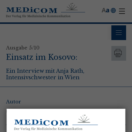
A
a
Ausgabe 5/10
Einsatz im Kosovo:
Ein Interview mit Anja Rath,
Intensivschwester in Wien
Autor
DGKS Anja Rath - AKH Wien