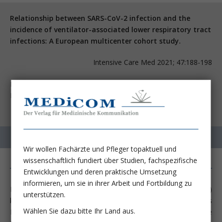
Relationship between SARS-CoV-2 infection and the
incidence of ventilator-associated lower respiratory tract
infections: A European multicenter cohort study.
Intensive Care Med 2021; 47:188-198
Rouzé A, Martin-Loeches I, Povoa P, Makris D, Artigas A,
Bouchereau M, Lambiotte F, et al.
Wir wollen Fachärzte und Pfleger topaktuell und
wissenschaftlich fundiert über Studien, fachspezifische
Entwicklungen und deren praktische Umsetzung
informieren, um sie in ihrer Arbeit und Fortbildung zu
Bei schwerem COVID-19-Verlauf (dem COVID-19-ARDS)
unterstützen.
können sowohl die viral bedingte Schädigung des
Wählen Sie dazu bitte Ihr Land aus.
Lungengewebes selbst als auch einzelne therapeutische