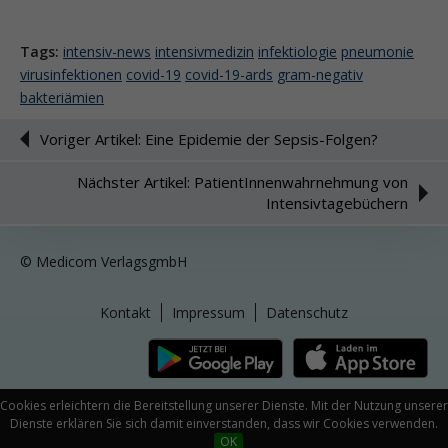
Tags:
intensiv-news
intensivmedizin
infektiologie
pneumonie
virusinfektionen
covid-19
covid-19-ards
gram-negativ
bakteriämien
Voriger Artikel: Eine Epidemie der Sepsis-Folgen?
Nächster Artikel: PatientInnenwahrnehmung von
Intensivtagebüchern
© Medicom VerlagsgmbH
Kontakt
Impressum
Datenschutz
Cookies erleichtern die Bereitstellung unserer Dienste. Mit der Nutzung unserer
Dienste erklären Sie sich damit einverstanden, dass wir Cookies verwenden.
OK