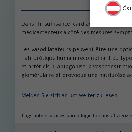
Öst
Dans l’insuffisance cardiaque, les vasodi
médicamenteux à côté des mesures symptom
Les vasodilatateurs peuvent être une optio
natriurétique humain recombinant du type B
et artériels. Il antagonise la vasoconstricti
glomérulaire et provoque une natriurèse ac
Melden Sie sich an um weiter zu lesen ...
Tags:
intensiv-news
kardiologie
herzinsuffizienz
n