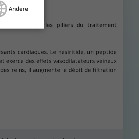
Andere
es positifs sont les piliers du traitement
sants cardiaques. Le nésiritide, un peptide
t exerce des effets vasodilatateurs veineux
 des reins, il augmente le débit de filtration