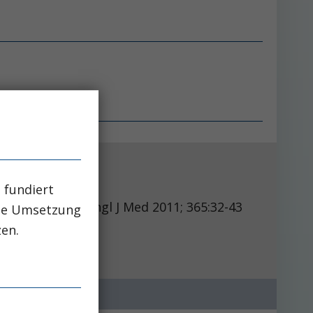
 fundiert
l J Med 2011; 365:32-43
che Umsetzung
zen.
710, USA.