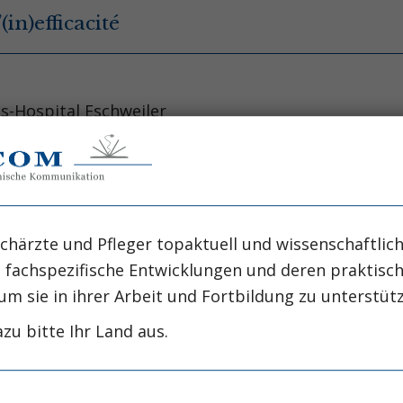
(in)efficacité
us-Hospital Eschweiler
ute decompensated heart failure.
chärzte und Pfleger topaktuell und wissenschaftlich
C, Hernandez AF, et al. N Eng
, fachspezifische Entwicklungen und deren praktis
um sie in ihrer Arbeit und Fortbildung zu unterstüt
niversity Medical Center, Durham, North Carolina 27
zu bitte Ihr Land aus.