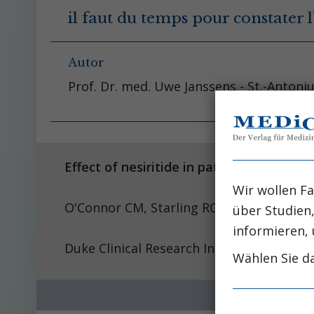
il faut du temps pour constater l’
Autor
Prof. Dr. med. Uwe Janssens - St.-Antoni
Effect of nesiritide in patients with ac
Wir wollen Fa
O'Connor CM, Starling R
über Studien
informieren, 
Duke Clinical Research Institute, Duke U
Wählen Sie da