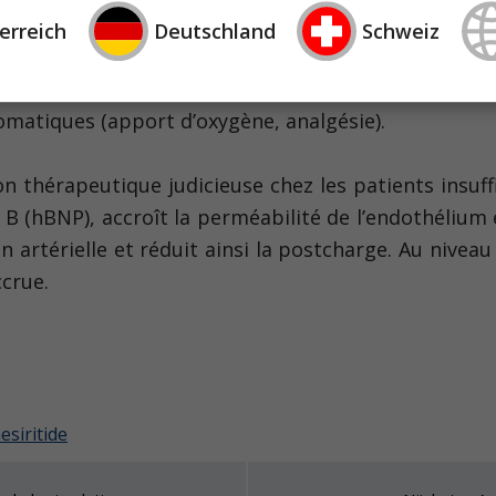
erreich
Deutschland
Schweiz
latateurs, les diurétiques et les agents inotrop
atiques (apport d’oxygène, analgésie).
n thérapeutique judicieuse chez les patients insuffi
 (hBNP), accroît la perméabilité de l’endothélium e
on artérielle et réduit ainsi la postcharge. Au niveau
crue.
esiritide