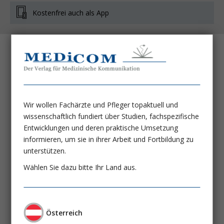
Kostenfrei auch als App
Knochengesundheit: Weshalb Veganer
Kraftsport betreiben sollten
DDr. Robert Wakolbinger-Habel
Dr. Christian Muschitz
Wir wollen Fachärzte und Pfleger topaktuell und
wissenschaftlich fundiert über Studien, fachspezifische
Enterale Ernährungsintoleranz bei
Entwicklungen und deren praktische Umsetzung
Kritisch-Kranken
informieren, um sie in ihrer Arbeit und Fortbildung zu
unterstützen.
Dr. med. Annika Reintam Blaser, PhD
Dr. Martin A. Cahenzli
Wählen Sie dazu bitte Ihr Land aus.
Influencer Marketing
Lebensmittelwerbung bei Kindern – Zeit
Österreich
zum Handeln?