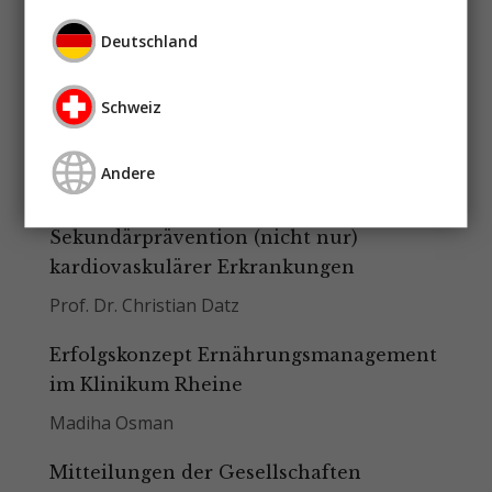
Dr. Eva Winzer, MSc
Deutschland
Vitamin C in der Sepsis: „LOVIT or not?“
Dr. troph. Ellen Dresen
Schweiz
Prof. Dr. med. Christian Stoppe
Prof. Dr. med. Gunnar Elke
Andere
Mediterrane Ernährung in der
Sekundärprävention (nicht nur)
kardiovaskulärer Erkrankungen
Prof. Dr. Christian Datz
Erfolgskonzept Ernährungsmanagement
im Klinikum Rheine
Madiha Osman
Mitteilungen der Gesellschaften