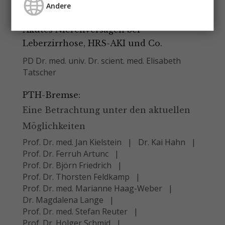
Andere
Prof. Dr. Gert Mayer
Akutes Nierenversagen bei
Leberzirrhose, HRS-AKI und Co.
PD Dr. med. univ. Dr. scient. med. Elisabeth
Tatscher
PTH-Bremse:
Eine Betrachtung unter den aktuellen
Möglichkeiten
Prof. Dr. med. Jan Kielstein
Dr. Kai Hahn
Prof. Dr. Ferruh Artunc
Prof. Dr. Björn Friedrich
Prof. Dr. Thorsten Feldkamp
Prof. Dr. med. Marianne Haag-Weber
Dr. Magdalena Lange
Prof. Dr. med. Stefan Reuter
Prof. Dr. Holger Schmid