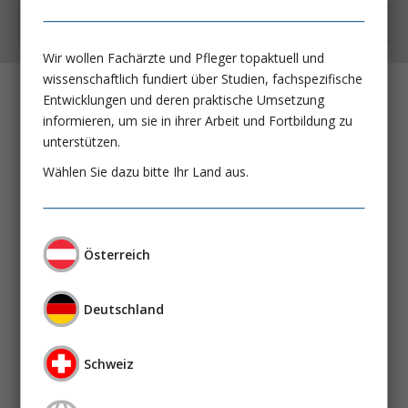
Kostenfrei auch als App
Wir wollen Fachärzte und Pfleger topaktuell und
wissenschaftlich fundiert über Studien, fachspezifische
Entwicklungen und deren praktische Umsetzung
Rolle des Komplementsystems in der
informieren, um sie in ihrer Arbeit und Fortbildung zu
Pathogenese der membranösen
unterstützen.
Glomerulonephritis
Wählen Sie dazu bitte Ihr Land aus.
Dr. Marie Eggers
PD Dr. Nicola M. Tomas
Eine neue Behandlungsoption der IgAN:
Ergebnisse der Nefigard Studie
Österreich
Dr. Claudia Seikrit
Dr. Eleni Stamellou
Prof. Dr. Thomas Rauen
Deutschland
Prof. Dr. Jürgen Floege
Schweiz
Die Hypertonie und der Salzkrieg:
Und wenn es gar nicht das Natrium ist?