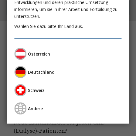
Entwicklungen und deren praktische Umsetzung
Kostenfrei auch als App
informieren, um sie in ihrer Arbeit und Fortbildung zu
unterstützen.
Wählen Sie dazu bitte Ihr Land aus.
Alanyl-Glutamin in der
Peritonealdialyse
Prof. Dr. Andreas Vychytil
Österreich
PD DI Klaus Kratochwill
Deutschland
Maschinelles Lernen:
Neues Tool auf dem Weg zur Prävention
Schweiz
der akuten Nierenschädigung?
Prof. Dr. med. Michael Haase
Andere
Jonathan Nübel
Dr. Anja Haase-Fielitz
Neue Kaliumbinder für jeden CKD
(Dialyse)-Patienten?