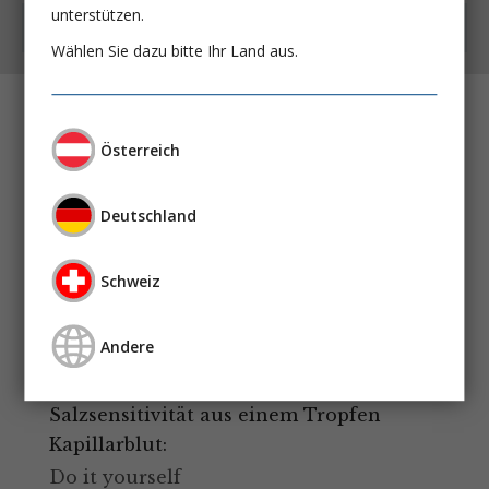
unterstützen.
Kostenfrei auch als App
Wählen Sie dazu bitte Ihr Land aus.
Früher Beginn der Nierenersatztherapie
Österreich
bei AKI:
Wem nutzt es? Wem wird geschadet?
Deutschland
Prof. Dr. Stefan John
Extrakorporale Verfahren als
Schweiz
Therapieoption bei Arzneimittel-
Intoxikationen
Andere
Dr. Anna Bertram
Salzsensitivität aus einem Tropfen
Kapillarblut:
Do it yourself