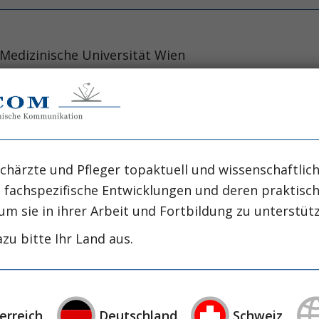
 Medizinische Universität Wien
Medizinische Universität Wien
versität Wien
versität Wien
ridsdorf
chärzte und Pfleger topaktuell und wissenschaftlich
, fachspezifische Entwicklungen und deren praktis
achsender IntensivmedizinerInnen freuen wir uns s
um sie in ihrer Arbeit und Fortbildung zu unterstüt
en Intensivzeitschrift – den INTENSIV-NEWS – vors
zu bitte Ihr Land aus.
sivmedizinerInnen wenden: Auszubildenden möch
ie Ausbildung im Sonderfach Intensiv- und No
achen, was uns Junge an der Intensivmedizin beg
erreich
Deutschland
Schweiz