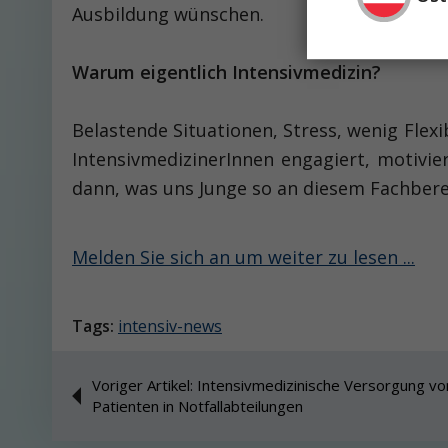
Ausbildung wünschen.
Warum eigentlich Intensivmedizin?
Belastende Situationen, Stress, wenig Flex
IntensivmedizinerInnen engagiert, motivie
dann, was uns Junge so an diesem Fachbere
Melden Sie sich an um weiter zu lesen ...
Tags:
intensiv-news
Voriger Artikel: Intensivmedizinische Versorgung von
Patienten in Notfallabteilungen