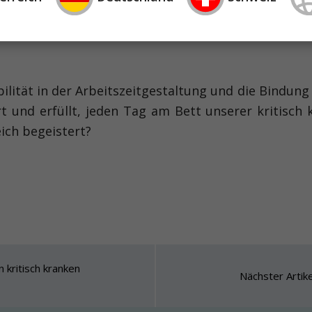
ibilität in der Arbeitszeitgestaltung und die Bindun
rt und erfüllt, jeden Tag am Bett unserer kritisch 
ich begeistert?
 kritisch kranken
Nächster Artik