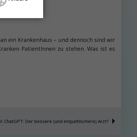
g an ein Krankenhaus – und dennoch sind wir
kranken PatientInnen zu stehen. Was ist es
el: ChatGPT: Der bessere (und empathischere) Arzt?