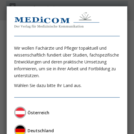
Kostenfrei auch als App
Hepatologischer Frühling 2025
Ap. Prof. PD DDr. Mattias Mandorfer
Wir wollen Fachärzte und Pfleger topaktuell und
Univ.-Prof. Dr. Peter Fickert
wissenschaftlich fundiert über Studien, fachspezifische
Entwicklungen und deren praktische Umsetzung
Vorwort der ÖGGH
informieren, um sie in ihrer Arbeit und Fortbildung zu
Univ.-Prof. Dr. Harald Hofer
unterstützen.
Univ.-Prof. Dr. Peter Fickert
Wählen Sie dazu bitte Ihr Land aus.
Prim. Univ.-Prof. Dr. Markus Peck-Radosavljevic
Highlights der Highlights
Prim. Prof. Dr. Rainer Schöfl
Österreich
Praxisrelevantes aus dem Bereich der
Deutschland
Transplanthepatologie