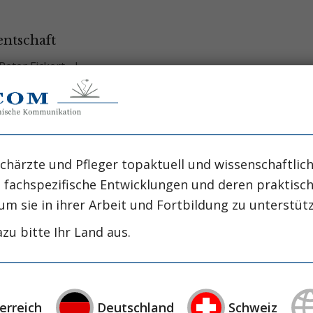
ntschaft
 Peter Fickert
c
AUSBLICK
er
chärzte und Pfleger topaktuell und wissenschaftlich
, fachspezifische Entwicklungen und deren praktis
um sie in ihrer Arbeit und Fortbildung zu unterstüt
zu bitte Ihr Land aus.
rologisches zu
tz
erreich
Deutschland
Schweiz