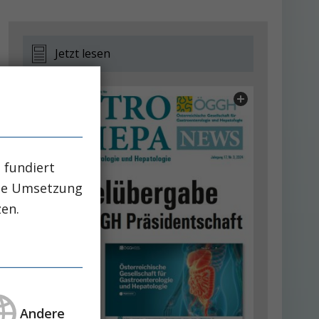
Jetzt lesen
 fundiert
che Umsetzung
zen.
Andere