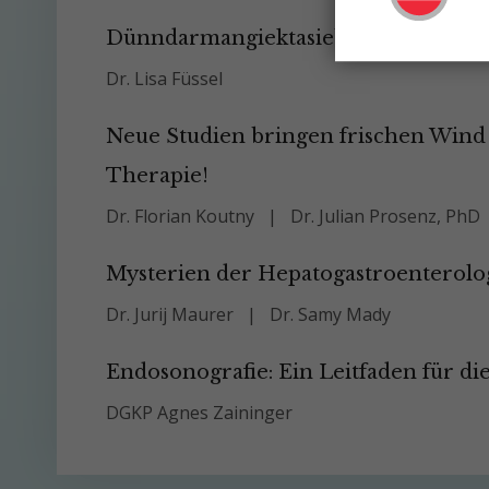
Dünndarmangiektasieblutungen: Wha
Dr. Lisa Füssel
Neue Studien bringen frischen Wind
Therapie!
Dr. Florian Koutny
Dr. Julian Prosenz, PhD
Mysterien der Hepatogastroenterolo
Dr. Jurij Maurer
Dr. Samy Mady
Endosonografie: Ein Leitfaden für die
DGKP Agnes Zaininger