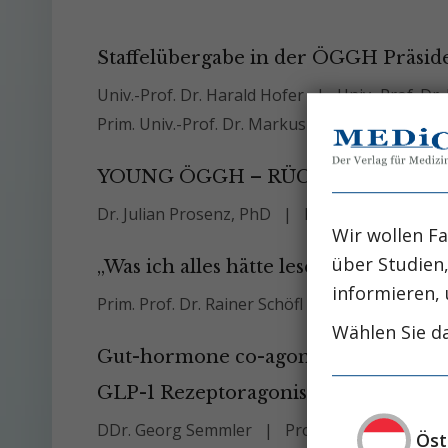
Staffelübergabe in der ÖGGH Präside
Univ.-Prof. Dr. Harald Hofer
Univ.-Prof. Dr.
Prim. Univ.-Prof. Dr. Markus Peck-Radosavljevi
YOUNG ÖGGH – RÜCKBLICK UND 
Dr. Julian Prosenz, PhD
DDr. Georg Semml
Wir wollen Fa
über Studien
„Was ich alles hätte lesen sollen...“
informieren, 
Prim. Prof. Dr. Rainer Schöfl
Wählen Sie da
Gut-hormone co-agonists: Gastroente
GLP-1 Rezeptoragonisten
DDr. Georg Semmler
Prof. Dr. Christian Da
Öst