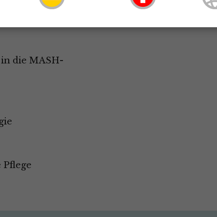
t’s new?
 in die MASH-
gie
 Pflege